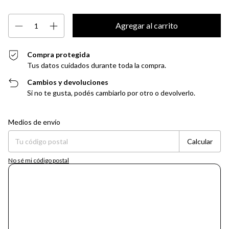
Compra protegida
Tus datos cuidados durante toda la compra.
Cambios y devoluciones
Si no te gusta, podés cambiarlo por otro o devolverlo.
Entregas para el CP:
Cambiar CP
Medios de envío
Calcular
No sé mi código postal