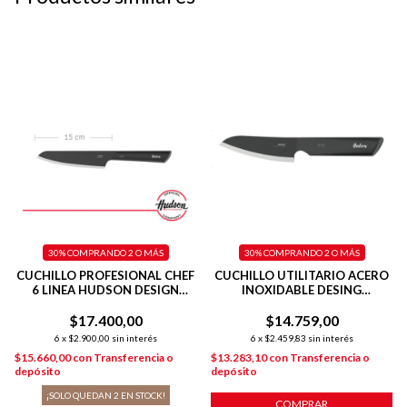
30%
COMPRANDO 2 O MÁS
30%
COMPRANDO 2 O MÁS
CUCHILLO PROFESIONAL CHEF
CUCHILLO UTILITARIO ACERO
6 LINEA HUDSON DESIGN
INOXIDABLE DESING
COLOR NEGRO
PLATEADO
$17.400,00
$14.759,00
6
x
$2.900,00
sin interés
6
x
$2.459,83
sin interés
$15.660,00
con
Transferencia o
$13.283,10
con
Transferencia o
depósito
depósito
¡SOLO QUEDAN
2
EN STOCK!
COMPRAR