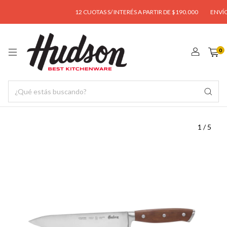
12 CUOTAS S/ INTERÉS A PARTIR DE $190.000
ENVÍO GRA
0
1
/
5