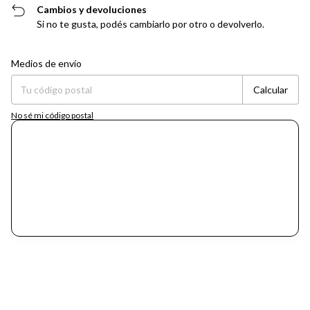
Cambios y devoluciones
Si no te gusta, podés cambiarlo por otro o devolverlo.
Entregas para el CP:
Cambiar CP
Medios de envío
Calcular
No sé mi código postal