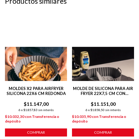
Productos similares
MOLDES X2 PARA AIRFRYER
MOLDE DE SILICONA PARA AIR
SILICONA 22X6 CM REDONDA
FRYER 22X7,5 CM CON
SEPARADOR
$11.147,00
$11.151,00
6
x
$1.857,83
sin interés
6
x
$1.858,50
sin interés
$10.032,30
con
Transferencia o
$10.035,90
con
Transferencia o
depósito
depósito
COMPRAR
COMPRAR