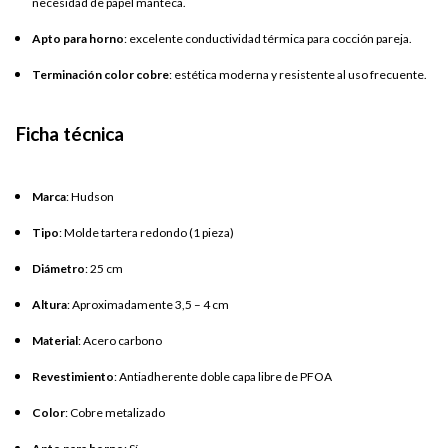
necesidad de papel manteca.
Apto para horno
: excelente conductividad térmica para cocción pareja.
Terminación color cobre
: estética moderna y resistente al uso frecuente.
Ficha técnica
Marca
: Hudson
Tipo
: Molde tartera redondo (1 pieza)
Diámetro
: 25 cm
Altura
: Aproximadamente 3,5 – 4 cm
Material
: Acero carbono
Revestimiento
: Antiadherente doble capa libre de PFOA
Color
: Cobre metalizado