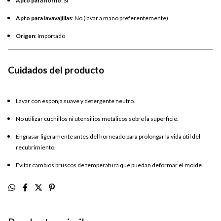
Apto para horno
: Sí
Apto para lavavajillas
: No (lavar a mano preferentemente)
Origen
: Importado
Cuidados del producto
Lavar con esponja suave y detergente neutro.
No utilizar cuchillos ni utensilios metálicos sobre la superficie.
Engrasar ligeramente antes del horneado para prolongar la vida útil del
recubrimiento.
Evitar cambios bruscos de temperatura que puedan deformar el molde.