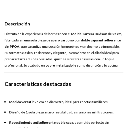
Descripción
Disfrutá de la experiencia de hornear con el
Molde Tartera Hudson de 25 cm
,
fabricado en
una sola pieza de acero carbono
con
doble capa antiadherente
sin PFOA
, que garantiza una cocción homogénea y un desmolde impecable.
Su formato clásico, resistente y elegante, lo convierte en el aliado ideal para
preparar tartas dulces o saladas, quiches o recetas caseras con un toque
profesional. Su acabado en
cobre metalizado
le suma distinción a tu cocina.
Características destacadas
Medida versátil
: 25 cm de diámetro, ideal para recetas familiares.
Diseño de 1 sola pieza
: mayor estabilidad, sin uniones ni filtraciones.
Revestimiento antiadherente doble capa
: desmolde perfecto sin