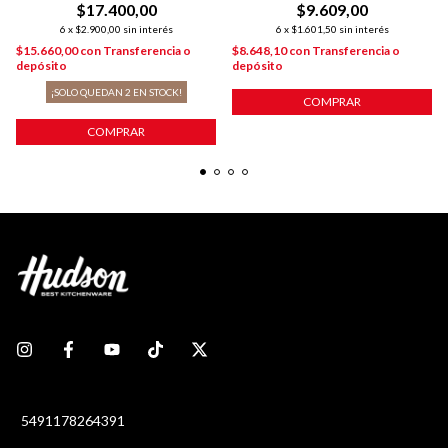
$17.400,00
$9.609,00
6
x
$2.900,00
sin interés
6
x
$1.601,50
sin interés
$15.660,00
con
Transferencia o
$8.648,10
con
Transferencia o
depósito
depósito
¡SOLO QUEDAN
2
EN STOCK!
COMPRAR
COMPRAR
5491178264391