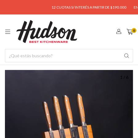
12 CUOTAS S/ INTERÉS A PARTIR DE $190.000
ENVÍO 
0
1
/
6