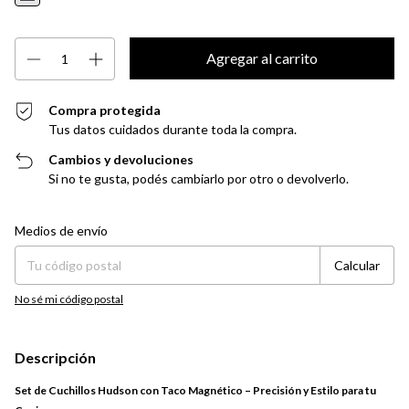
Compra protegida
Tus datos cuidados durante toda la compra.
Cambios y devoluciones
Si no te gusta, podés cambiarlo por otro o devolverlo.
Entregas para el CP:
Cambiar CP
Medios de envío
Calcular
No sé mi código postal
Descripción
Set de Cuchillos Hudson con Taco Magnético – Precisión y Estilo para tu