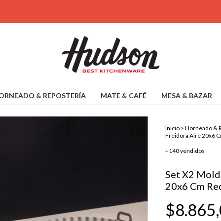
ORNEADO & REPOSTERÍA
MATE & CAFÉ
MESA & BAZAR
Inicio
>
Horneado & R
1
/
5
Freidora Aire 20x6 
+140 vendidos
Set X2 Molde
20x6 Cm Re
$8.865