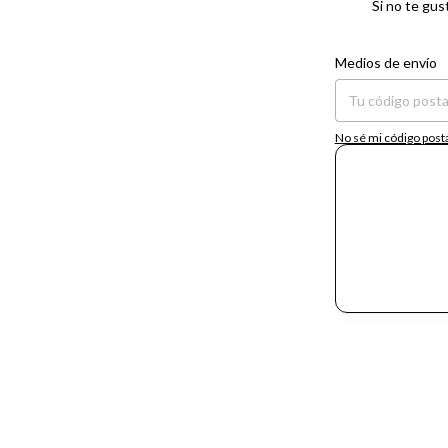
Si no te gus
Entregas para el CP:
Medios de envío
No sé mi código post