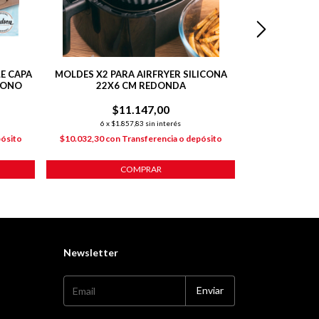
E CAPA
MOLDES X2 PARA AIRFRYER SILICONA
MOLDE TORTER
BONO
22X6 CM REDONDA
ANTIADHE
$11.147,00
$
6
x
$1.857,83
sin interés
6
x
$2
pósito
$10.032,30
con
Transferencia o depósito
$14.145,30
co
COMPRAR
Newsletter