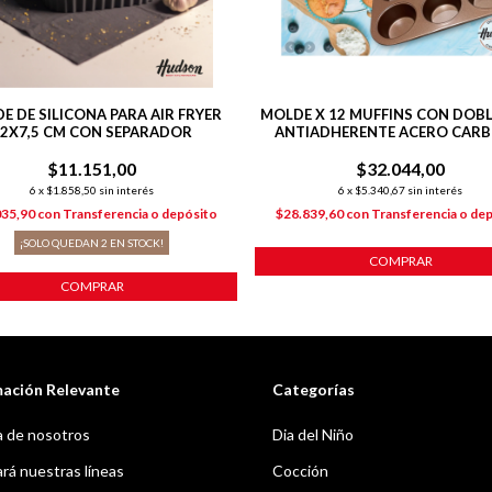
E DE SILICONA PARA AIR FRYER
MOLDE X 12 MUFFINS CON DOBL
2X7,5 CM CON SEPARADOR
ANTIADHERENTE ACERO CAR
$11.151,00
$32.044,00
6
x
$1.858,50
sin interés
6
x
$5.340,67
sin interés
035,90
con
Transferencia o depósito
$28.839,60
con
Transferencia o de
¡SOLO QUEDAN
2
EN STOCK!
COMPRAR
COMPRAR
mación Relevante
Categorías
 de nosotros
Dia del Niño
á nuestras líneas
Cocción