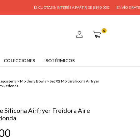
12 CUOTAS S/ INTERÉS A PARTIR DE $190.000
ENVÍO GRATIS A PARTIR DE
0
COLECCIONES
ISOTÉRMICOS
epostería
>
Moldes y Bowls
>
Set X2 Molde Silicona Airfryer
Cm Redonda
 Silicona Airfryer Freidora Aire
donda
,00