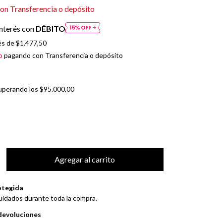
con
Transferencia o depósito
nterés con
DÉBITO
és de
$1.477,50
o
pagando con Transferencia o depósito
uperando los
$95.000,00
otegida
uidados durante toda la compra.
devoluciones