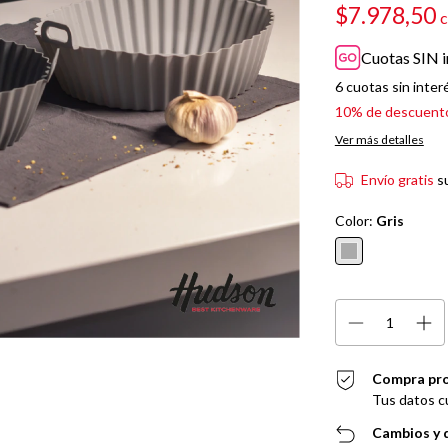
$7.978,50
Cuotas SIN i
6
cuotas sin inter
10% de descuent
Ver más detalles
Envío gratis
s
Color:
Gris
Compra pr
Tus datos c
Cambios y 