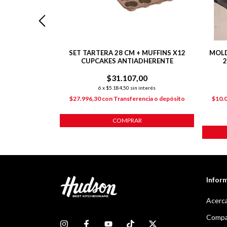
YER SILICONA
SET TARTERA 28 CM + MUFFINS X12
MOLD
DRADO
CUPCAKES ANTIADHERENTE
2
0
$31.107,00
nterés
6
x
$5.184,50
sin interés
cia o depósito
$27.996,30
con
Transferencia o depósito
$10.
COMPRAR
Infor
Acerca
Compar