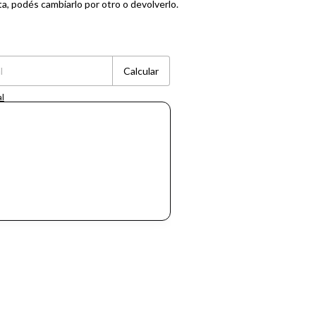
ta, podés cambiarlo por otro o devolverlo.
Cambiar CP
Calcular
al