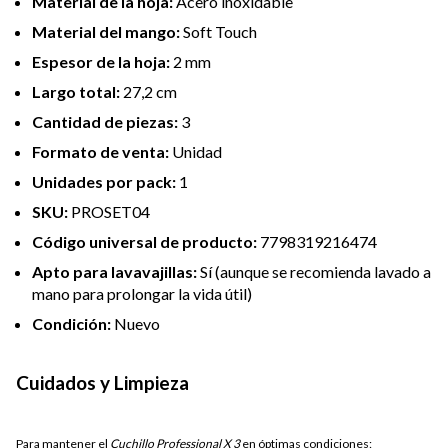
Material de la hoja:
Acero inoxidable
Material del mango:
Soft Touch
Espesor de la hoja:
2 mm
Largo total:
27,2 cm
Cantidad de piezas:
3
Formato de venta:
Unidad
Unidades por pack:
1
SKU:
PROSET04
Código universal de producto:
7798319216474
Apto para lavavajillas:
Sí (aunque se recomienda lavado a
mano para prolongar la vida útil)
Condición:
Nuevo
Cuidados y Limpieza
Para mantener el
Cuchillo Professional X 3
en óptimas condiciones: