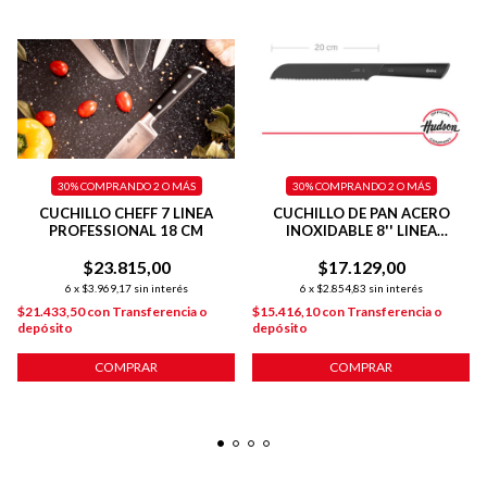
30%
COMPRANDO 2 O MÁS
30%
COMPRANDO 2 O MÁS
CUCHILLO CHEFF 7 LINEA
CUCHILLO DE PAN ACERO
PROFESSIONAL 18 CM
INOXIDABLE 8'' LINEA
HUDSON DESIGN
$23.815,00
$17.129,00
6
x
$3.969,17
sin interés
6
x
$2.854,83
sin interés
$21.433,50
con
Transferencia o
$15.416,10
con
Transferencia o
depósito
depósito
COMPRAR
COMPRAR