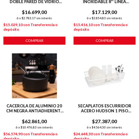
DOBLE PARED DE VIDRIO
INOXIDABLE 8'' LINEA
RAYADO
HUDSON DESIGN
$16.699,00
$17.129,00
6
x
$2.783,17
sin interés
6
x
$2.854,83
sin interés
$15.029,10
con
Transferencia o
$15.416,10
con
Transferencia o
depósito
depósito
COMPRAR
COMPRAR
CACEROLA DE ALUMINIO 20
SECAPLATOS ESCURRIDOR
CM NEGRA ANTIADHERENTE
ACERO HUDSON 1 PISO
TOTAL BLACK
BANDEJA COCINA BZ3 COLOR
$62.861,00
BLANCO SP09
$27.387,00
6
x
$10.476,83
sin interés
6
x
$4.564,50
sin interés
$56.574,90
con
Transferencia o
$24.648,30
con
Transferencia o
depósito
depósito