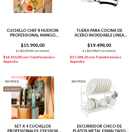
CUCHILLO CHEF 8 HUDSON
TIJERA PARA COCINA DE
PROFESSIONAL MANGO
ACERO INOXIDABLE LINEA
REMACHE NEGRO
HUDSON COCINA
$15.900,00
$19.498,00
6
x
$2.650,00
sin interés
6
x
$3.249,67
sin interés
$14.310,00
con
Transferencia o
$17.548,20
con
Transferencia o
depósito
depósito
SIN STOCK
SIN STOCK
GRATIS
SET X 4 CUCHILLOS
ESCURRIDOR CHICO DE
PROFESIONALES 23X10CM
PLATOS METAL ESMALTADO