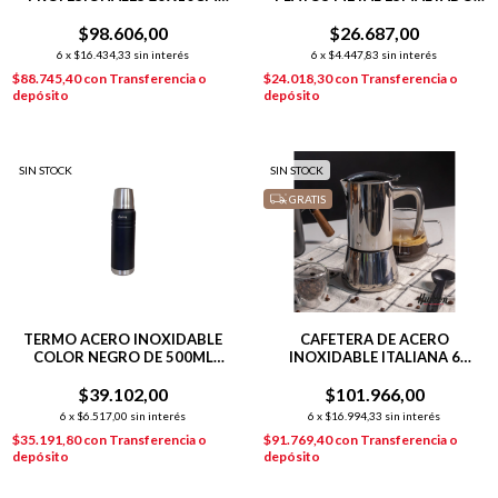
PLATEADO
BLANCO 2 PISOS
$98.606,00
$26.687,00
6
x
$16.434,33
sin interés
6
x
$4.447,83
sin interés
$88.745,40
con
Transferencia o
$24.018,30
con
Transferencia o
depósito
depósito
SIN STOCK
SIN STOCK
GRATIS
TERMO ACERO INOXIDABLE
CAFETERA DE ACERO
COLOR NEGRO DE 500ML
INOXIDABLE ITALIANA 6
NEGRO
POCILLOS PULIDO ESPEJO
$39.102,00
$101.966,00
6
x
$6.517,00
sin interés
6
x
$16.994,33
sin interés
$35.191,80
con
Transferencia o
$91.769,40
con
Transferencia o
depósito
depósito