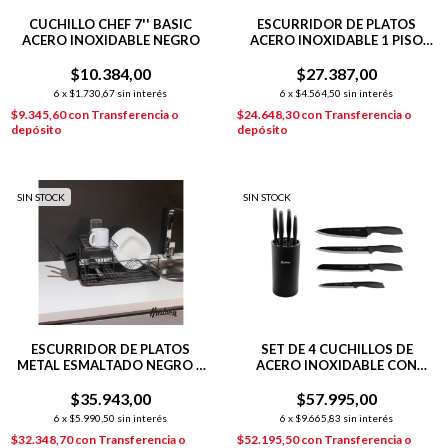
CUCHILLO CHEF 7'' BASIC
ESCURRIDOR DE PLATOS
ACERO INOXIDABLE NEGRO
ACERO INOXIDABLE 1 PISO
NEGRO
$10.384,00
$27.387,00
6
x
$1.730,67
sin interés
6
x
$4.564,50
sin interés
$9.345,60
con
Transferencia o
$24.648,30
con
Transferencia o
depósito
depósito
SIN STOCK
SIN STOCK
ESCURRIDOR DE PLATOS
SET DE 4 CUCHILLOS DE
METAL ESMALTADO NEGRO 2
ACERO INOXIDABLE CON
PISOS
TACO SOPORTE COLOR
$35.943,00
$57.995,00
NEGRO
6
x
$5.990,50
sin interés
6
x
$9.665,83
sin interés
$32.348,70
con
Transferencia o
$52.195,50
con
Transferencia o