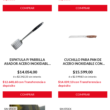
COMPRAR
COMPRAR
ESPATULA P/ PARRILLA
CUCHILLO PARA PAN DE
ASADOR ACERO INOXIDABLE
ACERO INOXIDABLE CON
44 CM
MANGO DE MADERA
$14.054,00
$15.599,00
6
x
$2.342,33
sin interés
6
x
$2.599,83
sin interés
$12.648,60
con
Transferencia o
$14.039,10
con
Transferencia o
depósito
depósito
COMPRAR
COMPRAR
SIN STOCK
SIN STOCK