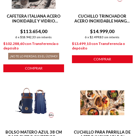
CAFETERA ITALIANA ACERO
CUCHILLO TRINCHADOR
INOXIDABLE Y VIDRIO
ACERO INOXIDABLE MANGO
INDUCCIÓN P/ 6 POCILLOS
MADERA
$113.654,00
$14.999,00
6
x
$18.942,33
sin interés
6
x
$2.499,83
sin interés
$102.288,60
con
Transferencia o
$13.499,10
con
Transferencia o
depósito
depósito
¡NO TE LO PIERDAS, ES EL ÚLTIMO!
COMPRAR
COMPRAR
BOLSO MATERO AZUL 38 CM
CUCHILLO PARA PARRILLA DE