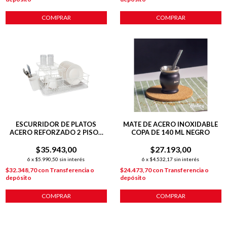
COMPRAR
COMPRAR
ESCURRIDOR DE PLATOS
MATE DE ACERO INOXIDABLE
ACERO REFORZADO 2 PISOS
COPA DE 140 ML NEGRO
BLANCO
$35.943,00
$27.193,00
6
x
$5.990,50
sin interés
6
x
$4.532,17
sin interés
$32.348,70
con
Transferencia o
$24.473,70
con
Transferencia o
depósito
depósito
COMPRAR