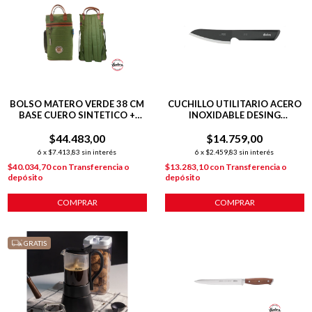
BOLSO MATERO VERDE 38 CM
CUCHILLO UTILITARIO ACERO
BASE CUERO SINTETICO +
INOXIDABLE DESING
TIRAS REGULABLES
PLATEADO
$44.483,00
$14.759,00
6
x
$7.413,83
sin interés
6
x
$2.459,83
sin interés
$40.034,70
con
Transferencia o
$13.283,10
con
Transferencia o
depósito
depósito
COMPRAR
COMPRAR
GRATIS