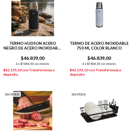
TERMO HUDSON ACERO
TERMO DE ACERO INOXIDABLE
NEGRO DE ACERO INOXIDABLE
750 ML COLOR BLANCO
750 ML
$46.839,00
$46.839,00
6
x
$7.806,50
sin interés
6
x
$7.806,50
sin interés
$42.155,10
con
Transferencia o
$42.155,10
con
Transferencia o
depósito
depósito
SIN STOCK
SIN STOCK