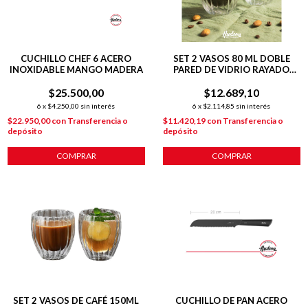
CUCHILLO CHEF 6 ACERO
SET 2 VASOS 80 ML DOBLE
INOXIDABLE MANGO MADERA
PARED DE VIDRIO RAYADO
CAFÉ
$25.500,00
$12.689,10
6
x
$4.250,00
sin interés
6
x
$2.114,85
sin interés
$22.950,00
con
Transferencia o
$11.420,19
con
Transferencia o
depósito
depósito
COMPRAR
COMPRAR
SET 2 VASOS DE CAFÉ 150ML
CUCHILLO DE PAN ACERO