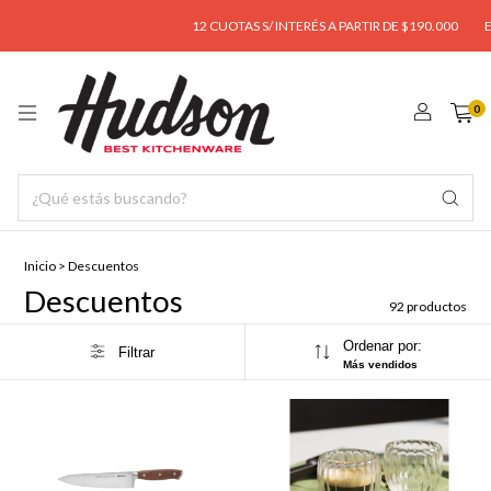
12 CUOTAS S/ INTERÉS A PARTIR DE $190.000
ENVÍO G
0
Inicio
>
Descuentos
Descuentos
92 productos
Ordenar por:
Filtrar
Más vendidos