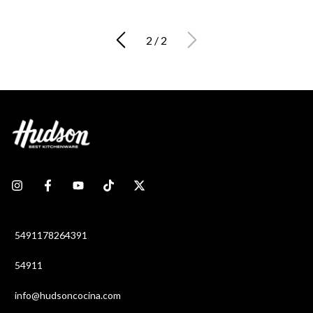
2
/
2
5491178264391
54911
info@hudsoncocina.com