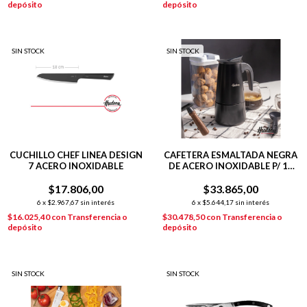
depósito
depósito
SIN STOCK
SIN STOCK
CUCHILLO CHEF LINEA DESIGN
CAFETERA ESMALTADA NEGRA
7 ACERO INOXIDABLE
DE ACERO INOXIDABLE P/ 12
POCILLOS
$17.806,00
$33.865,00
6
x
$2.967,67
sin interés
6
x
$5.644,17
sin interés
$16.025,40
con
Transferencia o
$30.478,50
con
Transferencia o
depósito
depósito
SIN STOCK
SIN STOCK