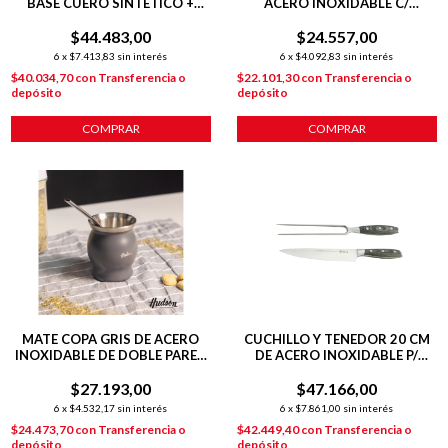
BASE CUERO SINTETICO +
ACERO INOXIDABLE C/
TIRAS REGULABLES
ANTIADHERENTE
$44.483,00
$24.557,00
6
x
$7.413,83
sin interés
6
x
$4.092,83
sin interés
$40.034,70
con
Transferencia o
$22.101,30
con
Transferencia o
depósito
depósito
COMPRAR
COMPRAR
MATE COPA GRIS DE ACERO
CUCHILLO Y TENEDOR 20 CM
INOXIDABLE DE DOBLE PARED
DE ACERO INOXIDABLE P/
140 ML C/ BOMBILLA
PARRILLA
$27.193,00
$47.166,00
6
x
$4.532,17
sin interés
6
x
$7.861,00
sin interés
$24.473,70
con
Transferencia o
$42.449,40
con
Transferencia o
depósito
depósito