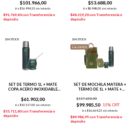
$101.966,00
$53.688,00
6
x
$16.994,33
sin interés
6
x
$8.948,00
sin interés
$91.769,40
con
Transferencia o
$48.319,20
con
Transferencia o
depósito
depósito
SIN STOCK
SIN STOCK
GRATIS
SET DE TERMO 1L + MATE
SET DE MOCHILA MATERA +
COPA ACERO INOXIDABLE
TERMO DE 1L + MATE +
VERDE
YERBERA
$61.902,00
$117.630,00
$99.985,50
15
% OFF
6
x
$10.317,00
sin interés
6
x
$16.664,25
sin interés
$55.711,80
con
Transferencia o
depósito
$89.986,95
con
Transferencia o
depósito