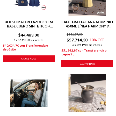
BOLSO MATERO AZUL 38 CM
CAFETERA ITALIANA ALUMINIO
BASE CUERO SINTETICO +
450ML LÍNEA HARMONY 9
TIRAS REGULABLES
POCILLOS
$44.483,00
$64.127,00
$57.714,30
10
% OFF
6
x
$7.413,83
sin interés
6
x
$9.619,05
sin interés
$40.034,70
con
Transferencia o
depósito
$51.942,87
con
Transferencia o
depósito
COMPRAR
COMPRAR