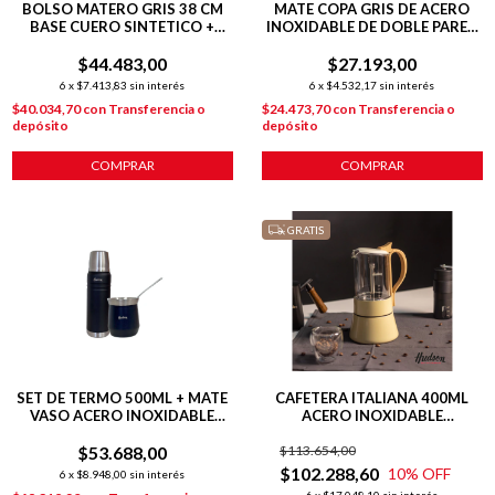
BOLSO MATERO GRIS 38 CM
MATE COPA GRIS DE ACERO
BASE CUERO SINTETICO +
INOXIDABLE DE DOBLE PARED
TIRAS REGULABLES
140 ML C/ BOMBILLA
$44.483,00
$27.193,00
6
x
$7.413,83
sin interés
6
x
$4.532,17
sin interés
$40.034,70
con
Transferencia o
$24.473,70
con
Transferencia o
depósito
depósito
COMPRAR
COMPRAR
GRATIS
SET DE TERMO 500ML + MATE
CAFETERA ITALIANA 400ML
VASO ACERO INOXIDABLE
ACERO INOXIDABLE
NEGRO
HARMONY INDUCCIÓN
$53.688,00
$113.654,00
$102.288,60
10
% OFF
6
x
$8.948,00
sin interés