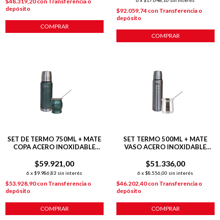
6
x
$17.048,10
sin interés
$48.319,20
con
Transferencia o
depósito
$92.059,74
con
Transferencia o
depósito
COMPRAR
SET DE TERMO 750ML + MATE
SET TERMO 500ML + MATE
COPA ACERO INOXIDABLE
VASO ACERO INOXIDABLE
VERDE
PLATEADO
$59.921,00
$51.336,00
6
x
$9.986,83
sin interés
6
x
$8.556,00
sin interés
$53.928,90
con
Transferencia o
$46.202,40
con
Transferencia o
depósito
depósito