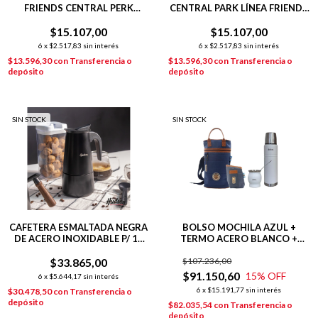
FRIENDS CENTRAL PERK
CENTRAL PARK LÍNEA FRIENDS
350ML
350ML
$15.107,00
$15.107,00
6
x
$2.517,83
sin interés
6
x
$2.517,83
sin interés
$13.596,30
con
Transferencia o
$13.596,30
con
Transferencia o
depósito
depósito
SIN STOCK
SIN STOCK
CAFETERA ESMALTADA NEGRA
BOLSO MOCHILA AZUL +
DE ACERO INOXIDABLE P/ 12
TERMO ACERO BLANCO +
POCILLOS
MATE COPA BLANCO +
$33.865,00
$107.236,00
YERBERA AZUL
$91.150,60
15
% OFF
6
x
$5.644,17
sin interés
6
x
$15.191,77
sin interés
$30.478,50
con
Transferencia o
depósito
$82.035,54
con
Transferencia o
depósito