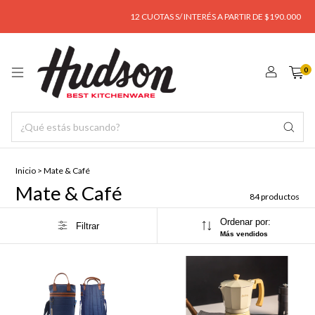
12 CUOTAS S/ INTERÉS A PARTIR DE $190.000
ENVÍ
0
Inicio
>
Mate & Café
Mate & Café
84 productos
Ordenar por:
Filtrar
Más vendidos