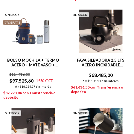
SIN STOCK
SIN STOCK
GRATIS
BOLSO MOCHILA + TERMO
PAVA SILBADORA 2.5 LTS
ACERO + MATE VASO +
ACERO INOXIDABLE
YERBERA AZUL
INDUCCIÓN NEGRA
$114.736,00
$68.485,00
$97.525,60
15
% OFF
6
x
$11.414,17
sin interés
6
x
$16.254,27
sin interés
$61.636,50
con
Transferencia o
depósito
$87.773,04
con
Transferencia o
depósito
SIN STOCK
SIN STOCK