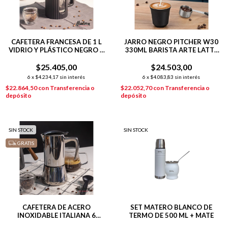
CAFETERA FRANCESA DE 1 L
JARRO NEGRO PITCHER W30
VIDRIO Y PLÁSTICO NEGRO 9
330ML BARISTA ARTE LATTE
POCILLOS
CAFE LECHERO
$25.405,00
$24.503,00
6
x
$4.234,17
sin interés
6
x
$4.083,83
sin interés
$22.864,50
con
Transferencia o
$22.052,70
con
Transferencia o
depósito
depósito
SIN STOCK
SIN STOCK
GRATIS
CAFETERA DE ACERO
SET MATERO BLANCO DE
INOXIDABLE ITALIANA 6
TERMO DE 500 ML + MATE
POCILLOS PULIDO ESPEJO