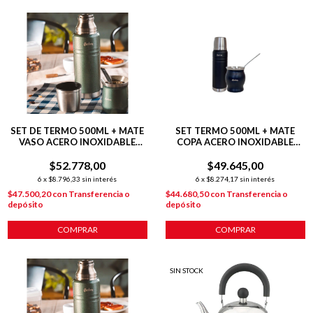
SET DE TERMO 500ML + MATE
SET TERMO 500ML + MATE
VASO ACERO INOXIDABLE
COPA ACERO INOXIDABLE
VERDE HUDSON VERDE
PLATEADO
$52.778,00
$49.645,00
6
x
$8.796,33
sin interés
6
x
$8.274,17
sin interés
$47.500,20
con
Transferencia o
$44.680,50
con
Transferencia o
depósito
depósito
SIN STOCK