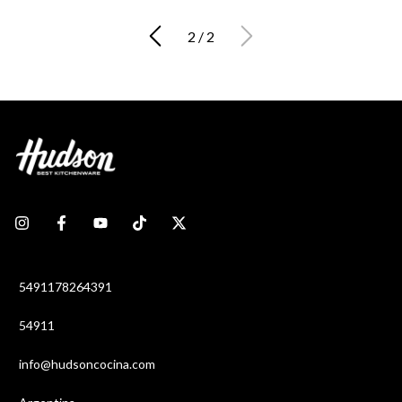
2
/
2
5491178264391
54911
info@hudsoncocina.com