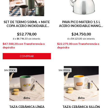
SET DE TERMO 500ML + MATE
PAVA PICO MATERO 1.5 L
COPA ACERO INOXIDABLE
ACERO INOXIDABLE MANGO
VERDE
NEGRO
$52.778,00
$24.750,00
6
x
$8.796,33
sin interés
6
x
$4.125,00
sin interés
$47.500,20
con
Transferencia o
$22.275,00
con
Transferencia o
depósito
depósito
SIN STOCK
SIN STOCK
TAZA CERÁMICA LÍNEA
TAZA CERÁMICA SILLÓN