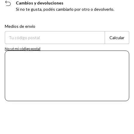
Cambios y devoluciones
Si no te gusta, podés cambiarlo por otro o devolverlo.
Entregas para el CP:
Cambiar CP
Medios de envío
Calcular
No sé mi código postal