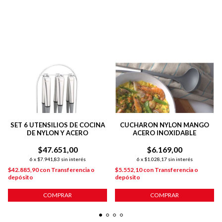
SET 6 UTENSILIOS DE COCINA
CUCHARON NYLON MANGO
DE NYLON Y ACERO
ACERO INOXIDABLE
$47.651,00
$6.169,00
6
x
$7.941,83
sin interés
6
x
$1.028,17
sin interés
$42.885,90
con
Transferencia o
$5.552,10
con
Transferencia o
depósito
depósito
COMPRAR
COMPRAR