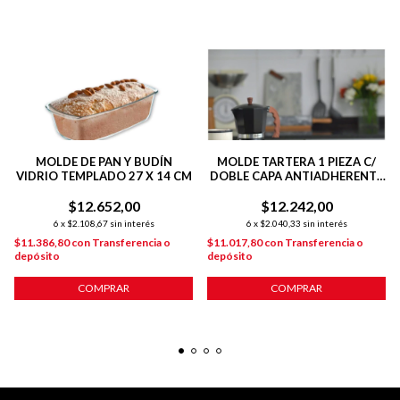
MOLDE DE PAN Y BUDÍN
MOLDE TARTERA 1 PIEZA C/
VIDRIO TEMPLADO 27 X 14 CM
DOBLE CAPA ANTIADHERENTE
25 CM COBRE
$12.652,00
$12.242,00
6
x
$2.108,67
sin interés
6
x
$2.040,33
sin interés
$11.386,80
con
Transferencia o
$11.017,80
con
Transferencia o
depósito
depósito
COMPRAR
COMPRAR