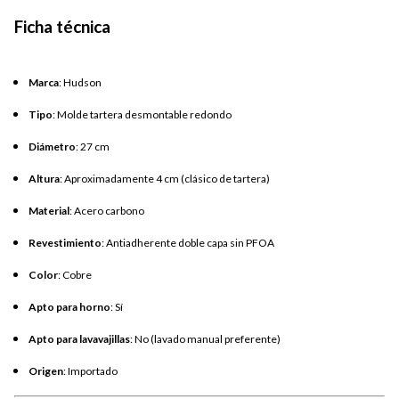
Ficha técnica
Marca
: Hudson
Tipo
: Molde tartera desmontable redondo
Diámetro
: 27 cm
Altura
: Aproximadamente 4 cm (clásico de tartera)
Material
: Acero carbono
Revestimiento
: Antiadherente doble capa sin PFOA
Color
: Cobre
Apto para horno
: Sí
Apto para lavavajillas
: No (lavado manual preferente)
Origen
: Importado