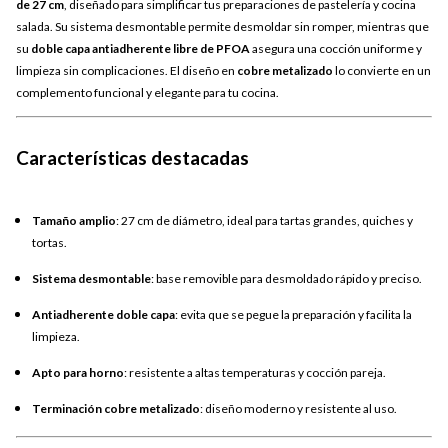
de 27 cm
, diseñado para simplificar tus preparaciones de pastelería y cocina
salada. Su sistema desmontable permite desmoldar sin romper, mientras que
su
doble capa antiadherente libre de PFOA
asegura una cocción uniforme y
limpieza sin complicaciones. El diseño en
cobre metalizado
lo convierte en un
complemento funcional y elegante para tu cocina.
Características destacadas
Tamaño amplio
: 27 cm de diámetro, ideal para tartas grandes, quiches y
tortas.
Sistema desmontable
: base removible para desmoldado rápido y preciso.
Antiadherente doble capa
: evita que se pegue la preparación y facilita la
limpieza.
Apto para horno
: resistente a altas temperaturas y cocción pareja.
Terminación cobre metalizado
: diseño moderno y resistente al uso.