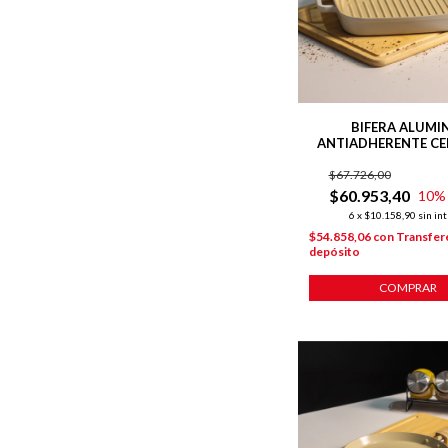
BIFERA ALUMI
ANTIADHERENTE C
28CM LÍNEA HARMON
$67.726,00
$60.953,40
10
%
6
x
$10.158,90
sin in
$54.858,06
con
Transfer
depósito
COMPRAR