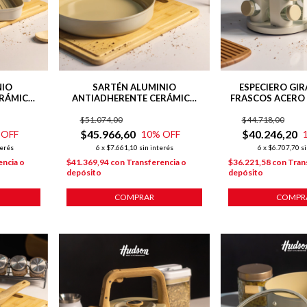
NIO
SARTÉN ALUMINIO
ESPECIERO GIR
ERÁMICO
ANTIADHERENTE CERÁMICO
FRASCOS ACERO 
Y BEIGE
28 CM LÍNEA HARMONY
LÍNEA HA
$51.074,00
$44.718,00
$45.966,60
$40.246,20
 OFF
10
% OFF
terés
6
x
$7.661,10
sin interés
6
x
$6.707,70
si
encia o
$41.369,94
con
Transferencia o
$36.221,58
con
Tran
depósito
depósito
COMPRAR
COMPR