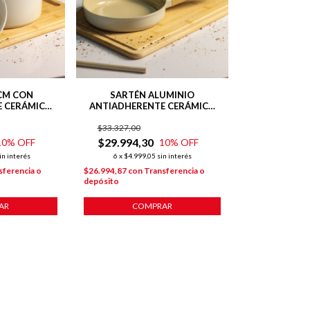
CM CON
SARTÉN ALUMINIO
E CERÁMICO
ANTIADHERENTE CERÁMICO
ONY PARA
20 CM LÍNEA HARMONY
IÓN
$33.327,00
$29.994,30
10
% OFF
10
% OFF
in interés
6
x
$4.999,05
sin interés
sferencia o
$26.994,87
con
Transferencia o
depósito
AR
COMPRAR