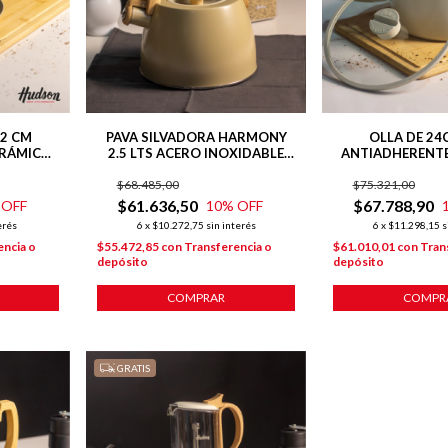
2 CM
PAVA SILVADORA HARMONY
OLLA DE 24
ERÁMICO
2.5 LTS ACERO INOXIDABLE
ANTIADHERENT
SON
INDUCCION
LÍNEA HARM
$68.485,00
$75.321,00
INDUCC
$61.636,50
$67.788,90
 OFF
10
% OFF
erés
6
x
$10.272,75
sin interés
6
x
$11.298,15
s
encia o
$55.472,85
con
Transferencia o
$61.010,01
con
Tran
depósito
depósito
COMPRAR
COMPR
GRATIS