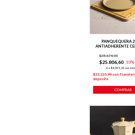
PANQUEQUERA 2
ANTIADHERENTE C
HARMONY HUD
$28.674,00
$25.806,60
10
%
6
x
$4.301,10
sin int
$23.225,94
con
Transfer
depósito
COMPRAR