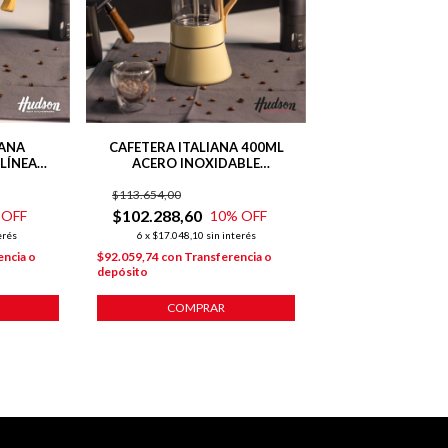
IANA
CAFETERA ITALIANA 400ML
LÍNEA
ACERO INOXIDABLE
ILLOS
HARMONY INDUCCIÓN
$113.654,00
$102.288,60
 OFF
10
% OFF
erés
6
x
$17.048,10
sin interés
encia o
$92.059,74
con
Transferencia o
depósito
COMPRAR