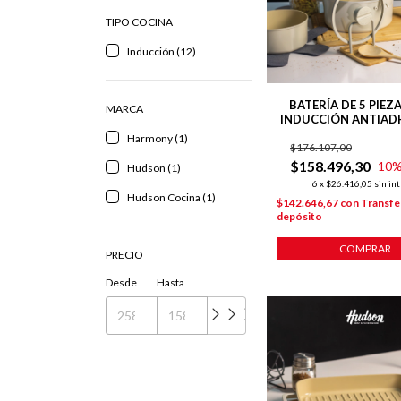
TIPO COCINA
Inducción (12)
BATERÍA DE 5 PIEZ
MARCA
INDUCCIÓN ANTIAD
CERÁMICO LÍNEA 
Harmony (1)
$176.107,00
$158.496,30
10
%
Hudson (1)
6
x
$26.416,05
sin in
Hudson Cocina (1)
$142.646,67
con
Transfe
depósito
COMPRAR
PRECIO
Desde
Hasta