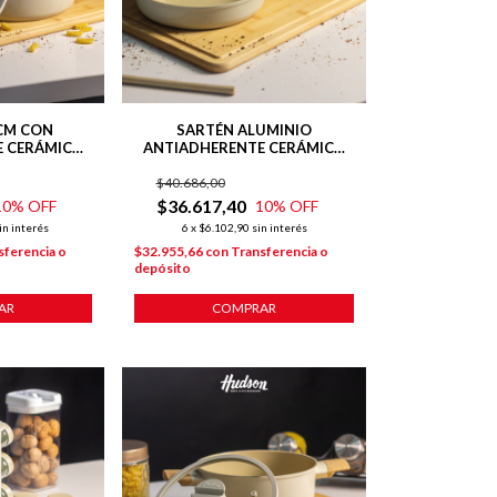
CM CON
SARTÉN ALUMINIO
E CERÁMICO
ANTIADHERENTE CERÁMICO
 INDUCCIÓN
24 CM HARMONY BEIGE
$40.686,00
$36.617,40
10
% OFF
10
% OFF
in interés
6
x
$6.102,90
sin interés
sferencia o
$32.955,66
con
Transferencia o
depósito
AR
COMPRAR