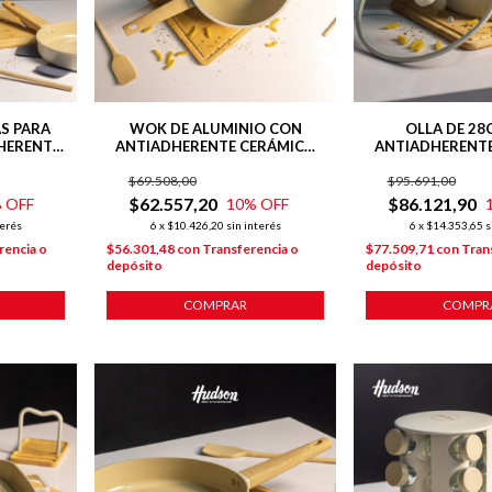
AS PARA
WOK DE ALUMINIO CON
OLLA DE 28
HERENTE
ANTIADHERENTE CERÁMICO
ANTIADHERENT
HARMONY
28 CM LÍNEA HARMONY
LÍNEA HARMONY
$69.508,00
$95.691,00
$62.557,20
$86.121,90
 OFF
10
% OFF
terés
6
x
$10.426,20
sin interés
6
x
$14.353,65
s
rencia o
$56.301,48
con
Transferencia o
$77.509,71
con
Tran
depósito
depósito
COMPRAR
COMPR