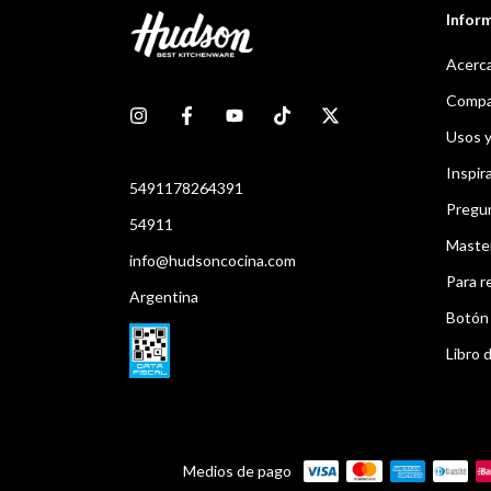
Infor
Acerca
Compar
Usos 
Inspir
5491178264391
Pregu
54911
Maste
info@hudsoncocina.com
Para r
Argentina
Botón 
Libro d
Medios de pago