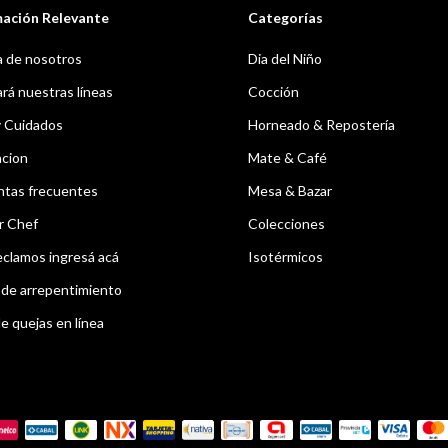
mación Relevante
Categorías
 de nosotros
Dia del Niño
á nuestras líneas
Cocción
y Cuidados
Horneado & Repostería
acion
Mate & Café
ntas frecuentes
Mesa & Bazar
r Chef
Colecciones
eclamos ingresá acá
Isotérmicos
de arrepentimiento
e quejas en línea