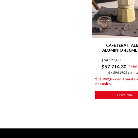
CAFETERA ITAL
ALUMINIO 450ML 
HARMONY 9 POC
$64.127,00
$57.714,30
10
%
6
x
$9.619,05
sin int
$51.942,87
con
Transfer
depósito
COMPRAR