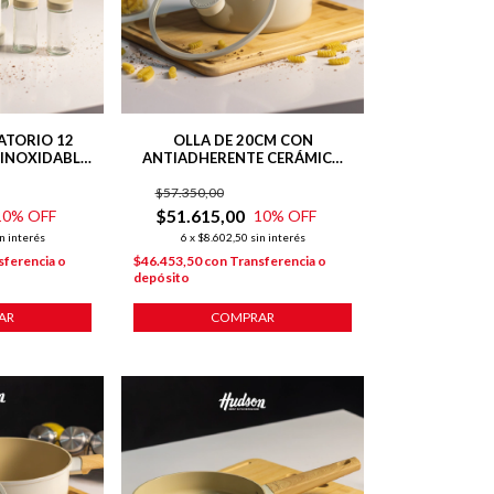
ATORIO 12
OLLA DE 20CM CON
INOXIDABLE
ANTIADHERENTE CERÁMICO
RMONY
LÍNEA HARMONY PARA
$57.350,00
INDUCCIÓN
$51.615,00
10
% OFF
10
% OFF
n interés
6
x
$8.602,50
sin interés
sferencia o
$46.453,50
con
Transferencia o
depósito
AR
COMPRAR