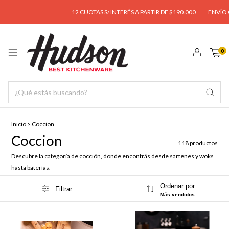
12 CUOTAS S/ INTERÉS A PARTIR DE $190.000
ENVÍO GRATIS A PARTIR
0
Inicio
>
Coccion
Coccion
118 productos
Descubre la categoría de cocción, donde encontrás desde sartenes y woks
hasta baterías.
Ordenar por:
Filtrar
Más vendidos