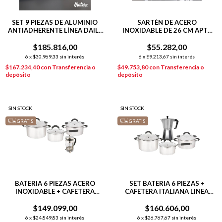
SET 9 PIEZAS DE ALUMINIO
SARTÉN DE ACERO
ANTIADHERENTE LÍNEA DAILY
INOXIDABLE DE 26 CM APTA
NEGRO
INDUCCIÓN
$185.816,00
$55.282,00
6
x
$30.969,33
sin interés
6
x
$9.213,67
sin interés
$167.234,40
con
Transferencia o
$49.753,80
con
Transferencia o
depósito
depósito
SIN STOCK
SIN STOCK
GRATIS
GRATIS
BATERIA 6 PIEZAS ACERO
SET BATERIA 6 PIEZAS +
INOXIDABLE + CAFETERA
CAFETERA ITALIANA LINEA
EMBOLO
HUDSON ACERO
$149.099,00
$160.606,00
6
x
$24.849,83
sin interés
6
x
$26.767,67
sin interés