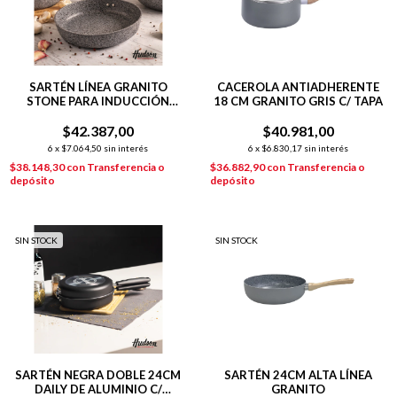
SARTÉN LÍNEA GRANITO
CACEROLA ANTIADHERENTE
STONE PARA INDUCCIÓN
18 CM GRANITO GRIS C/ TAPA
24CM
$42.387,00
$40.981,00
6
x
$7.064,50
sin interés
6
x
$6.830,17
sin interés
$38.148,30
con
Transferencia o
$36.882,90
con
Transferencia o
depósito
depósito
SIN STOCK
SIN STOCK
SARTÉN NEGRA DOBLE 24CM
SARTÉN 24CM ALTA LÍNEA
DAILY DE ALUMINIO C/
GRANITO