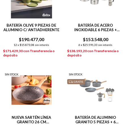
BATERÍA OLIVE 9 PIEZAS DE
BATERÍA DE ACERO
ALUMINIO C/ ANTIADHERENTE
INOXIDABLE 6 PIEZAS +
CAFETERA ACERO PULIDO 6
$190.477,00
$153.548,00
POCILLOS
12
x
$15.873,08
sin interés
6
x
$25.591,33
sin interés
$171.429,30
con
Transferencia o
$138.193,20
con
Transferencia o
depósito
depósito
SIN STOCK
SIN STOCK
GRATIS
NUEVA SARTÉN LÍNEA
BATERÍA DE ALUMINIO
GRANITO 26 CM
GRANITO 5 PIEZAS + 6
C/ANTIADHERENTE GRIS
UTENSILIOS + CAFETERA GRIS