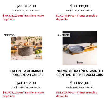
ANTIADHERENTE
$33.709,00
$30.332,00
6
x
$5.618,17
sin interés
6
x
$5.055,33
sin interés
$30.338,10
con
Transferencia o
$27.298,80
con
Transferencia o
depósito
depósito
SIN STOCK
SIN STOCK
CACEROLA ALUMINIO
NUEVA BIFERA LÍNEA GRANITO
FORJADO 24 CM C/
C/ANTIADHERENTE 26CM GRIS
ANTIADHERENTE GRANITO
$68.859,00
STONE
$38.451,00
6
x
$11.476,50
sin interés
6
x
$6.408,50
sin interés
$61.973,10
con
Transferencia o
$34.605,90
con
Transferencia o
depósito
depósito