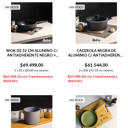
SIN STOCK
SIN STOCK
WOK DE 32 CM ALUMINO C/
CACEROLA NEGRA DE
ANTIADHERENTE NEGRO +
ALUMINIO C/ ANTIADHERENTE
TAPA DE VIDRIO DAYLI
26 CM DAILY
$69.498,00
$61.544,00
6
x
$11.583,00
sin interés
6
x
$10.257,33
sin interés
$62.548,20
con
Transferencia o
$55.389,60
con
Transferencia o
depósito
depósito
SIN STOCK
SIN STOCK