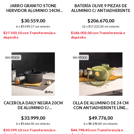
JARRO GRANITO STONE
BATERÍA OLIVE 9 PIEZAS DE
HERVIDOR ALUMINIO 14CM
ALUMINIO C/ ANTIADHERENTE
INDUCCIÓN GRIS
$30.559,00
$206.670,00
6
x
$5.093,17
sin interés
12
x
$17.222,50
sin interés
$27.503,10
con
Transferencia o
$186.003,00
con
Transferencia o
depósito
depósito
SIN STOCK
SIN STOCK
CACEROLA DAILY NEGRA 20CM
OLLA DE ALUMINIO DE 24 CM
DE ALUMINIO C/
CON ANTIADHERENTE LÍNEA
ANTIADHERENTE
OLIVE 4.2 L
$33.999,00
$49.776,00
6
x
$5.666,50
sin interés
6
x
$8.296,00
sin interés
$30.599,10
con
Transferencia o
$44.798,40
con
Transferencia o