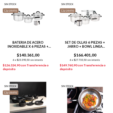
SIN STOCK
SIN STOCK
GRATIS
GRATIS
BATERIA DE ACERO
SET DE OLLAS 6 PIEZAS +
INOXIDABLE X 6 PIEZAS +
JARRO + BOWL LINEA
JARRITO DE ACERO
HUDSON ACERO
$140.361,00
INOXIDABLE
$166.401,00
6
x
$23.393,50
sin interés
6
x
$27.733,50
sin interés
$126.324,90
con
Transferencia o
$149.760,90
con
Transferencia o
depósito
depósito
SIN STOCK
SIN STOCK
GRATIS