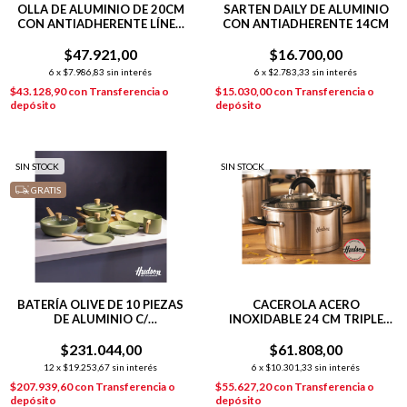
OLLA DE ALUMINIO DE 20CM
SARTEN DAILY DE ALUMINIO
CON ANTIADHERENTE LÍNEA
CON ANTIADHERENTE 14CM
OLIVE 2.4 L
$47.921,00
$16.700,00
6
x
$7.986,83
sin interés
6
x
$2.783,33
sin interés
$43.128,90
con
Transferencia o
$15.030,00
con
Transferencia o
depósito
depósito
SIN STOCK
SIN STOCK
GRATIS
BATERÍA OLIVE DE 10 PIEZAS
CACEROLA ACERO
DE ALUMINIO C/
INOXIDABLE 24 CM TRIPLE
ANTIADHERENTE
FONDO INDUCCIÓN
$231.044,00
$61.808,00
PLATEADO
12
x
$19.253,67
sin interés
6
x
$10.301,33
sin interés
$207.939,60
con
Transferencia o
$55.627,20
con
Transferencia o
depósito
depósito