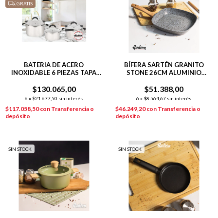
GRATIS
BATERIA DE ACERO
BÍFERA SARTÉN GRANITO
INOXIDABLE 6 PIEZAS TAPA
STONE 26CM ALUMINIO
COLADOR PLATEADO
FORJADO P/INDUCCIÓN
$130.065,00
$51.388,00
6
x
$21.677,50
sin interés
6
x
$8.564,67
sin interés
$117.058,50
con
Transferencia o
$46.249,20
con
Transferencia o
depósito
depósito
SIN STOCK
SIN STOCK