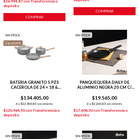
$26.994,87
con
Transferencia o
depósito
COMPRAR
COMPRAR
SIN STOCK
SIN STOCK
GRATIS
BATERIA GRANITO 5 PZS
PANQUEQUERA DAILY DE
CACEROLA DE 24 + 18 &
ALUMINIO NEGRA 20 CM C/
SARTEN DE 24 DE ALUMINIO C/
ANTIADHERENTE
ANTIADHERENTE
$134.405,00
$19.565,00
6
x
$22.400,83
sin interés
6
x
$3.260,83
sin interés
$120.964,50
con
Transferencia o
$17.608,50
con
Transferencia o
depósito
depósito
SIN STOCK
SIN STOCK