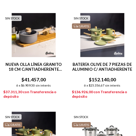
SIN STOCK
SIN STOCK
GRATIS
NUEVA OLLA LÍNEA GRANITO
BATERÍA OLIVE DE 7 PIEZAS DE
18 CM C/ANTIADHERENTE
ALUMINIO C/ ANTIADHERENTE
GRIS
$41.457,00
$152.140,00
6
x
$6.909,50
sin interés
6
x
$25.356,67
sin interés
$37.311,30
con
Transferencia o
$136.926,00
con
Transferencia o
depósito
depósito
SIN STOCK
SIN STOCK
GRATIS
GRATIS