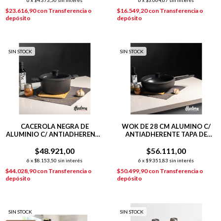
6
x
$4.373,50
sin interés
6
x
$3.064,67
sin interés
$23.616,90
con
Transferencia o
$16.549,20
con
Transferencia o
depósito
depósito
SIN STOCK
SIN STOCK
CACEROLA NEGRA DE
WOK DE 28 CM ALUMINO C/
ALUMINIO C/ ANTIADHERENTE
ANTIADHERENTE TAPA DE
22 CM DAILY
VIDRIO NEGRO DAYLI
$48.921,00
$56.111,00
6
x
$8.153,50
sin interés
6
x
$9.351,83
sin interés
$44.028,90
con
Transferencia o
$50.499,90
con
Transferencia o
depósito
depósito
SIN STOCK
SIN STOCK