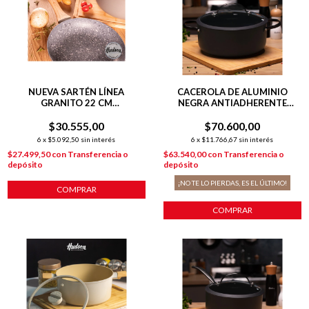
NUEVA SARTÉN LÍNEA
CACEROLA DE ALUMINIO
GRANITO 22 CM
NEGRA ANTIADHERENTE
C/ANTIADHERENTE GRIS
TOTAL BLACK 24 CM COLOR
$30.555,00
$70.600,00
NEGRO
6
x
$5.092,50
sin interés
6
x
$11.766,67
sin interés
$27.499,50
con
Transferencia o
$63.540,00
con
Transferencia o
depósito
depósito
¡NO TE LO PIERDAS, ES EL ÚLTIMO!
COMPRAR
COMPRAR