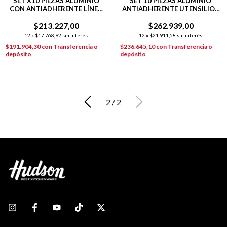
SET X10 PIEZAS ALUMINIO
SET 10 PIEZAS ALUMINIO
CON ANTIADHERENTE LÍNEA
ANTIADHERENTE UTENSILIOS
DAILY NEGRO
DAILY NEGRO
$213.227,00
$262.939,00
12
x
$17.768,92
sin interés
12
x
$21.911,58
sin interés
$191.904,30
con
Transferencia o
$236.645,10
con
Transferencia o
depósito
depósito
2
/
2