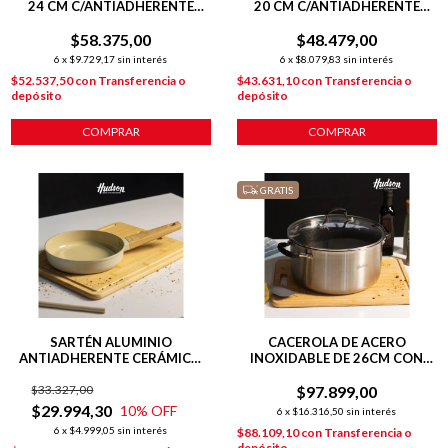
24 CM C/ANTIADHERENTE
20 CM C/ANTIADHERENTE
GRIS
GRIS
$58.375,00
$48.479,00
6
x
$9.729,17
sin interés
6
x
$8.079,83
sin interés
$52.537,50
con
Transferencia o
$43.631,10
con
Transferencia o
depósito
depósito
COMPRAR
COMPRAR
GRATIS
SARTÉN ALUMINIO
CACEROLA DE ACERO
ANTIADHERENTE CERÁMICO
INOXIDABLE DE 26CM CON
20 CM LÍNEA HARMONY
ANTIADHERENTE
$33.327,00
$97.899,00
$29.994,30
10
% OFF
6
x
$16.316,50
sin interés
6
x
$4.999,05
sin interés
$88.109,10
con
Transferencia o
depósito