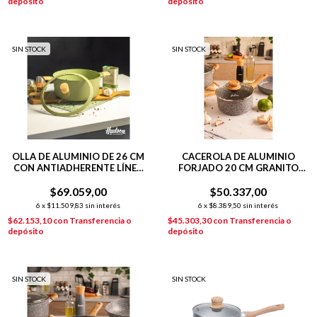
depósito
depósito
SIN STOCK
SIN STOCK
OLLA DE ALUMINIO DE 26 CM
CACEROLA DE ALUMINIO
CON ANTIADHERENTE LÍNEA
FORJADO 20 CM GRANITO
OLIVE 5.5 L
STONE
$69.059,00
$50.337,00
6
x
$11.509,83
sin interés
6
x
$8.389,50
sin interés
$62.153,10
con
Transferencia o
$45.303,30
con
Transferencia o
depósito
depósito
SIN STOCK
SIN STOCK