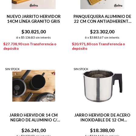
NUEVO JARRITO HERVIDOR
PANQUEQUERA ALUMINIO DE
14CM LÍNEA GRANITO GRIS
22 CM CON ANTIADHERENTE
LÍNEA OLIVE
$30.821,00
$23.302,00
6
x
$5.136,83
sin interés
6
x
$3.883,67
sin interés
$27.738,90
con
Transferencia o
$20.971,80
con
Transferencia o
depósito
depósito
SIN STOCK
SIN STOCK
JARRO HERVIDOR 14 CM
JARRO HERVIDOR DE ACERO
NEGRO DE ALUMINIO C/
INOXIDABLE DE 12 CM
ANTIADHERENTE DAILY
PLATEADO
$26.241,00
$18.388,00