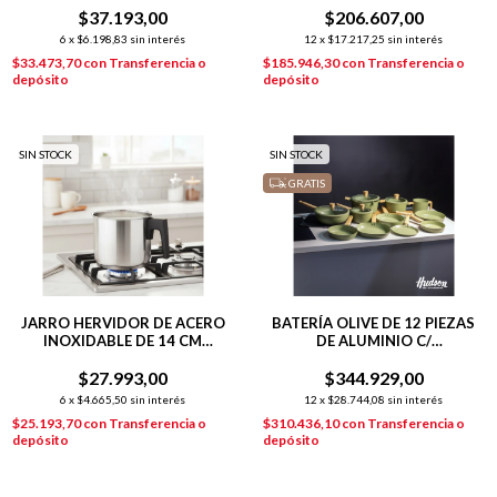
$37.193,00
$206.607,00
6
x
$6.198,83
sin interés
12
x
$17.217,25
sin interés
$33.473,70
con
Transferencia o
$185.946,30
con
Transferencia o
depósito
depósito
SIN STOCK
SIN STOCK
GRATIS
JARRO HERVIDOR DE ACERO
BATERÍA OLIVE DE 12 PIEZAS
INOXIDABLE DE 14 CM
DE ALUMINIO C/
HUDSON PLATEADO
ANTIADHERENTE
$27.993,00
$344.929,00
6
x
$4.665,50
sin interés
12
x
$28.744,08
sin interés
$25.193,70
con
Transferencia o
$310.436,10
con
Transferencia o
depósito
depósito