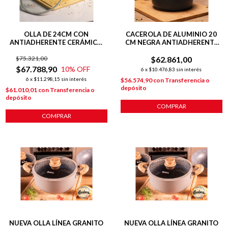
OLLA DE 24CM CON
CACEROLA DE ALUMINIO 20
ANTIADHERENTE CERÁMICO
CM NEGRA ANTIADHERENTE
LÍNEA HARMONY PARA
TOTAL BLACK
$75.321,00
INDUCCIÓN
$62.861,00
$67.788,90
10
% OFF
6
x
$10.476,83
sin interés
6
x
$11.298,15
sin interés
$56.574,90
con
Transferencia o
depósito
$61.010,01
con
Transferencia o
depósito
COMPRAR
COMPRAR
NUEVA OLLA LÍNEA GRANITO
NUEVA OLLA LÍNEA GRANITO