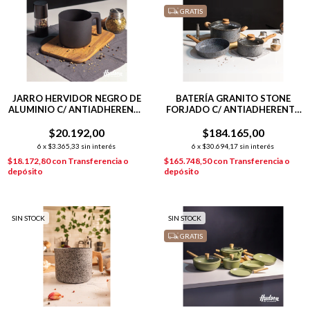
GRATIS
JARRO HERVIDOR NEGRO DE
BATERÍA GRANITO STONE
ALUMINIO C/ ANTIADHERENTE
FORJADO C/ ANTIADHERENTE
11CM DAILY
5 PIEZAS GRISES
$20.192,00
$184.165,00
6
x
$3.365,33
sin interés
6
x
$30.694,17
sin interés
$18.172,80
con
Transferencia o
$165.748,50
con
Transferencia o
depósito
depósito
SIN STOCK
SIN STOCK
GRATIS