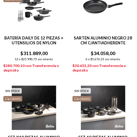
BATERÍA DAILY DE 12 PIEZAS +
SARTEN ALUMINIO NEGRO 28
UTENSILIOS DE NYLON
CM C/ANTIADHERENTE
$311.889,00
$34.058,00
12
x
$25.990,75
sin interés
6
x
$5.676,33
sin interés
$280.700,10
con
Transferencia o
$30.652,20
con
Transferencia o
depósito
depósito
SIN STOCK
SIN STOCK
GRATIS
GRATIS