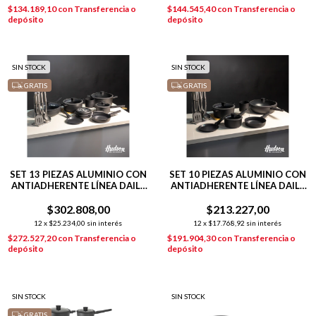
$134.189,10
con
Transferencia o
$144.545,40
con
Transferencia o
depósito
depósito
SIN STOCK
SIN STOCK
GRATIS
GRATIS
SET 13 PIEZAS ALUMINIO CON
SET 10 PIEZAS ALUMINIO CON
ANTIADHERENTE LÍNEA DAILY
ANTIADHERENTE LÍNEA DAILY
NEGRO
NEGRO
$302.808,00
$213.227,00
12
x
$25.234,00
sin interés
12
x
$17.768,92
sin interés
$272.527,20
con
Transferencia o
$191.904,30
con
Transferencia o
depósito
depósito
SIN STOCK
SIN STOCK
GRATIS