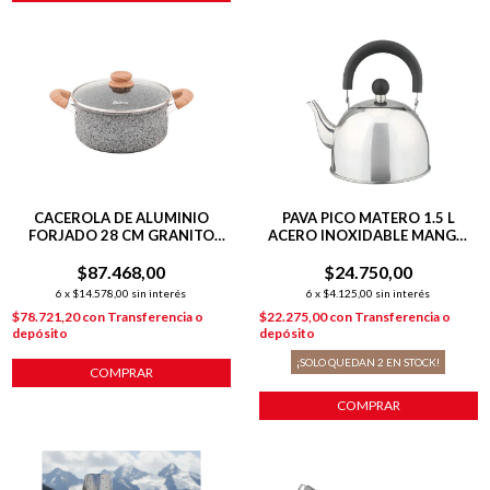
CACEROLA DE ALUMINIO
PAVA PICO MATERO 1.5 L
FORJADO 28 CM GRANITO
ACERO INOXIDABLE MANGO
STONE
NEGRO
$87.468,00
$24.750,00
6
x
$14.578,00
sin interés
6
x
$4.125,00
sin interés
$78.721,20
con
Transferencia o
$22.275,00
con
Transferencia o
depósito
depósito
¡SOLO QUEDAN
2
EN STOCK!
COMPRAR
COMPRAR