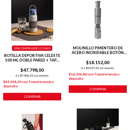
MOLINILLO PIMENTERO DE
30%
COMPRANDO 2 O MÁS
ACERO INOXIDABLE BOTÓN
BOTELLA DEPORTIVA CELESTE
PULSADOR
500 ML DOBLE PARED + TAPA
$18.152,00
FLIP
6
x
$3.025,33
sin interés
$47.798,00
$16.336,80
con
Transferencia o
6
x
$7.966,33
sin interés
depósito
$43.018,20
con
Transferencia o
depósito
COMPRAR
COMPRAR