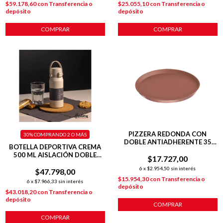
$59.178,60
con
Transferencia o
$25.055,10
con
Transferencia o
depósito
depósito
COMPRAR
COMPRAR
PIZZERA REDONDA CON
30%
COMPRANDO 2 O MÁS
DOBLE ANTIADHERENTE 35
BOTELLA DEPORTIVA CREMA
CM COBRE
500 ML AISLACIÓN DOBLE
$17.727,00
PARED + TAPA FLIP
6
x
$2.954,50
sin interés
$47.798,00
$15.954,30
con
Transferencia o
6
x
$7.966,33
sin interés
depósito
$43.018,20
con
Transferencia o
depósito
COMPRAR
COMPRAR