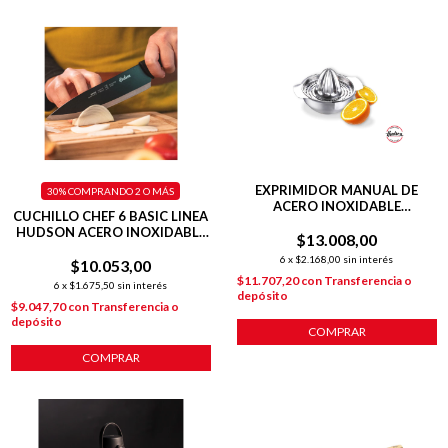
EXPRIMIDOR MANUAL DE
30%
COMPRANDO 2 O MÁS
ACERO INOXIDABLE
CUCHILLO CHEF 6 BASIC LINEA
RESISTENTE Y FÁCIL DE LAVAR
HUDSON ACERO INOXIDABLE
$13.008,00
NEGRO
6
x
$2.168,00
sin interés
$10.053,00
$11.707,20
con
Transferencia o
6
x
$1.675,50
sin interés
depósito
$9.047,70
con
Transferencia o
depósito
COMPRAR
COMPRAR