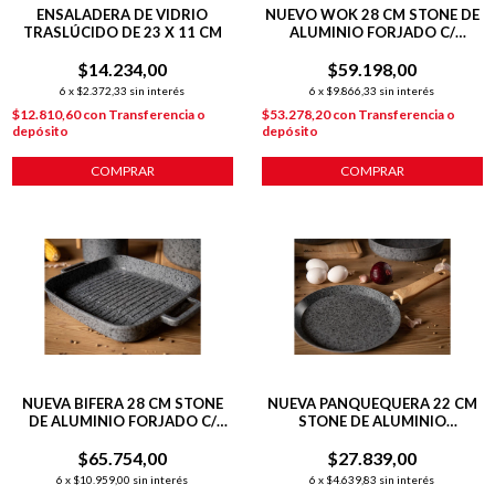
ENSALADERA DE VIDRIO
NUEVO WOK 28 CM STONE DE
TRASLÚCIDO DE 23 X 11 CM
ALUMINIO FORJADO C/
ANTIADHERENTE P/
$14.234,00
$59.198,00
INDUCCIÓN
6
x
$2.372,33
sin interés
6
x
$9.866,33
sin interés
$12.810,60
con
Transferencia o
$53.278,20
con
Transferencia o
depósito
depósito
COMPRAR
COMPRAR
NUEVA BIFERA 28 CM STONE
NUEVA PANQUEQUERA 22 CM
DE ALUMINIO FORJADO C/
STONE DE ALUMINIO
ANTIADHERENTE P/
FORJADO C/ ANTIADHERENTE
$65.754,00
INDUCCIÓN
P/ INDUCCIÓN
$27.839,00
6
x
$10.959,00
sin interés
6
x
$4.639,83
sin interés