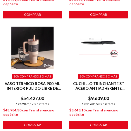
depósito
depósito
COMPRAR
COMPRAR
30%
COMPRANDO 2 O MÁS
30%
COMPRANDO 2 O MÁS
VASO TÉRMICO ROSA 900 ML
CUCHILLO TRINCHANTE 8''
INTERIOR PULIDO LIBRE DE
ACERO ANTIADHERENTE
BPA
BASIC
$54.427,00
$9.609,00
6
x
$9.071,17
sin interés
6
x
$1.601,50
sin interés
$48.984,30
con
Transferencia o
$8.648,10
con
Transferencia o
depósito
depósito
COMPRAR
COMPRAR