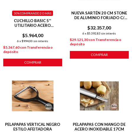
NUEVA SARTÉN 20 CM STONE
30%
COMPRANDO 2 O MÁS
DE ALUMINIO FORJADO C/
CUCHILLO BASIC 5''
ANTIADHERENTE P/
UTILITARIO ACERO
$32.357,00
INDUCCIÓN
INOXIDABLE
6
x
$5.392,83
sin interés
$5.964,00
$29.121,30
con
Transferencia o
6
x
$994,00
sin interés
depósito
$5.367,60
con
Transferencia o
depósito
COMPRAR
COMPRAR
PELAPAPAS VERTICAL NEGRO
PELAPAPAS CON MANGO DE
ESTILO AFEITADORA
ACERO INOXIDABLE 17CM