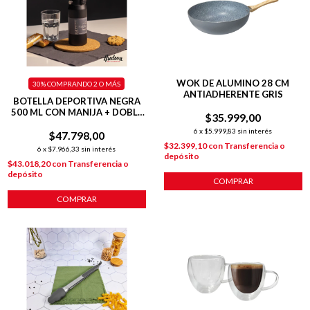
WOK DE ALUMINO 28 CM
30%
COMPRANDO 2 O MÁS
ANTIADHERENTE GRIS
BOTELLA DEPORTIVA NEGRA
500 ML CON MANIJA + DOBLE
$35.999,00
AISLANTE + TAPA FLIP
6
x
$5.999,83
sin interés
$47.798,00
$32.399,10
con
Transferencia o
6
x
$7.966,33
sin interés
depósito
$43.018,20
con
Transferencia o
depósito
COMPRAR
COMPRAR