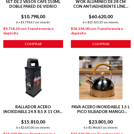
SET DE 2 VASOS CAFÉ 150ML
WOK ALUMINIO DE 28 CM
DOBLE PARED DE VIDRIO
CON ANTIADHERENTE LÍNEA
OLIVE 4.6 L
$10.798,00
$60.620,00
6
x
$1.799,67
sin interés
6
x
$10.103,33
sin interés
$9.718,20
con
Transferencia o
$54.558,00
con
Transferencia o
depósito
depósito
COMPRAR
COMPRAR
RALLADOR ACERO
PAVA ACERO INOXIDABLE 1.5 L
INOXIDABLE 24 X 8.5 X 11 CM 4
PICO SILBADOR MANGO
CARAS
MADERA
$15.810,00
$23.801,00
6
x
$2.635,00
sin interés
6
x
$3.966,83
sin interés
$14.229,00
con
Transferencia o
$21.420,90
con
Transferencia o