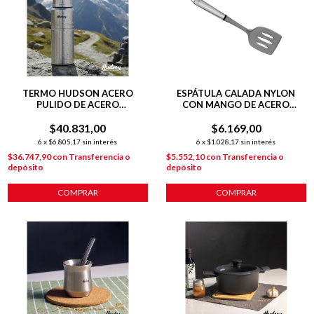
TERMO HUDSON ACERO
ESPÁTULA CALADA NYLON
PULIDO DE ACERO
CON MANGO DE ACERO
INOXIDABLE 500 ML
INOXIDABLE
$40.831,00
$6.169,00
6
x
$6.805,17
sin interés
6
x
$1.028,17
sin interés
$36.747,90
con
Transferencia o
$5.552,10
con
Transferencia o
depósito
depósito
COMPRAR
COMPRAR