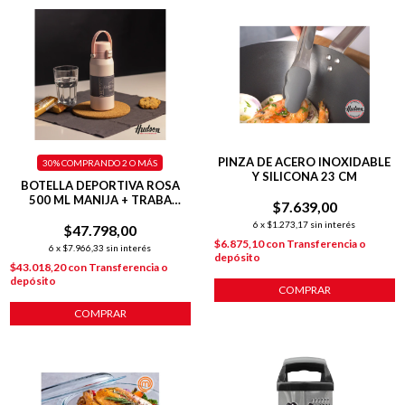
PINZA DE ACERO INOXIDABLE
30%
COMPRANDO 2 O MÁS
Y SILICONA 23 CM
BOTELLA DEPORTIVA ROSA
500 ML MANIJA + TRABA
$7.639,00
+TAPA FLIP
6
x
$1.273,17
sin interés
$47.798,00
$6.875,10
con
Transferencia o
6
x
$7.966,33
sin interés
depósito
$43.018,20
con
Transferencia o
depósito
COMPRAR
COMPRAR