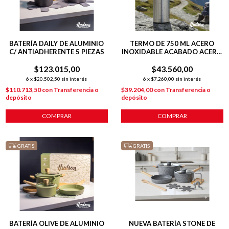
BATERÍA DAILY DE ALUMINIO
TERMO DE 750 ML ACERO
C/ ANTIADHERENTE 5 PIEZAS
INOXIDABLE ACABADO ACERO
PULIDO
$123.015,00
$43.560,00
6
x
$20.502,50
sin interés
6
x
$7.260,00
sin interés
$110.713,50
con
Transferencia o
$39.204,00
con
Transferencia o
depósito
depósito
COMPRAR
COMPRAR
GRATIS
GRATIS
BATERÍA OLIVE DE ALUMINIO
NUEVA BATERÍA STONE DE