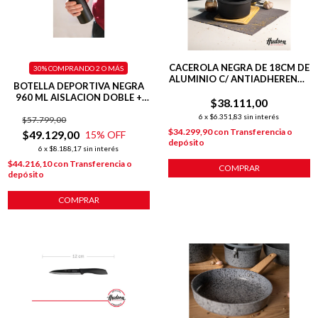
CACEROLA NEGRA DE 18CM DE
30%
COMPRANDO 2 O MÁS
ALUMINIO C/ ANTIADHERENTE
BOTELLA DEPORTIVA NEGRA
Y MANGO DAILY
960 ML AISLACION DOBLE +
$38.111,00
BASE SILICONA
6
x
$6.351,83
sin interés
$57.799,00
$34.299,90
con
Transferencia o
$49.129,00
15
% OFF
depósito
6
x
$8.188,17
sin interés
$44.216,10
con
Transferencia o
COMPRAR
depósito
COMPRAR