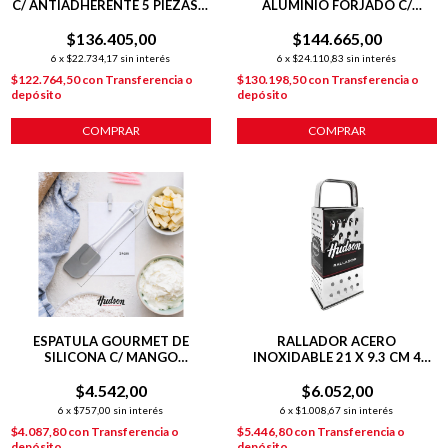
C/ ANTIADHERENTE 5 PIEZAS +
ALUMINIO FORJADO C/
POT MAT
ANTIADHERENTE + 2 POTMAT
$136.405,00
+ COCINERITO
$144.665,00
6
x
$22.734,17
sin interés
6
x
$24.110,83
sin interés
$122.764,50
con
Transferencia o
$130.198,50
con
Transferencia o
depósito
depósito
COMPRAR
COMPRAR
ESPATULA GOURMET DE
RALLADOR ACERO
SILICONA C/ MANGO
INOXIDABLE 21 X 9.3 CM 4
COLGANTE
CARAS
$4.542,00
$6.052,00
6
x
$757,00
sin interés
6
x
$1.008,67
sin interés
$4.087,80
con
Transferencia o
$5.446,80
con
Transferencia o
depósito
depósito