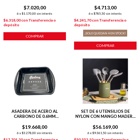
$7.020,00
$4.713,00
6
x
$1.170,00
sin interés
6
x
$785,50
sin interés
$6.318,00
con
Transferencia o
$4.241,70
con
Transferencia o
depósito
depósito
¡SOLO QUEDAN
4
EN STOCK!
COMPRAR
COMPRAR
ASADERA DE ACERO AL
SET DE 6 UTENSILIOS DE
CARBONO DE 0.6MM
NYLON CON MANGO MADERA
35X27X6.8
LÍNEA OLIVE
$19.668,00
$56.169,00
6
x
$3.278,00
sin interés
6
x
$9.361,50
sin interés
$17.701,20
con
Transferencia o
$50.552,10
con
Transferencia o