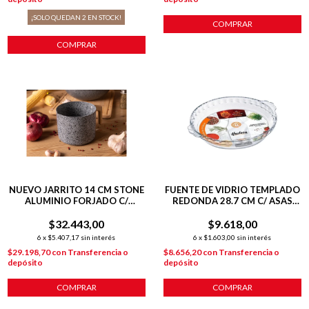
¡SOLO QUEDAN
2
EN STOCK!
COMPRAR
COMPRAR
NUEVO JARRITO 14 CM STONE
FUENTE DE VIDRIO TEMPLADO
ALUMINIO FORJADO C/
REDONDA 28.7 CM C/ ASAS
ANTIADHERENTE P/
PARA HORNO
$32.443,00
INDUCCION
$9.618,00
6
x
$5.407,17
sin interés
6
x
$1.603,00
sin interés
$29.198,70
con
Transferencia o
$8.656,20
con
Transferencia o
depósito
depósito
COMPRAR
COMPRAR