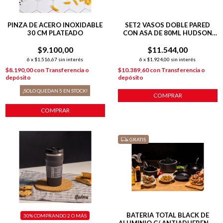
PINZA DE ACERO INOXIDABLE
SET2 VASOS DOBLE PARED
30 CM PLATEADO
CON ASA DE 80ML HUDSON
OFICIAL
$9.100,00
$11.544,00
6
x
$1.516,67
sin interés
6
x
$1.924,00
sin interés
$8.190,00
con
Transferencia o
$10.389,60
con
Transferencia o
depósito
depósito
¡SOLO QUEDAN
5
EN STOCK!
COMPRAR
COMPRAR
GRATIS
BATERIA TOTAL BLACK DE
30%
COMPRANDO 2 O MÁS