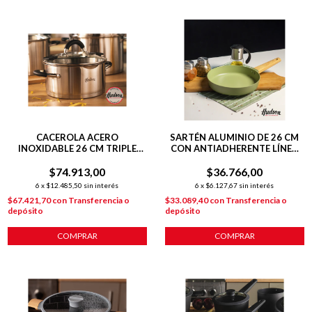
CACEROLA ACERO
SARTÉN ALUMINIO DE 26 CM
INOXIDABLE 26 CM TRIPLE
CON ANTIADHERENTE LÍNEA
FONDO INDUCCIÓN
OLIVE 1.8 L
$74.913,00
PLATEADO
$36.766,00
6
x
$12.485,50
sin interés
6
x
$6.127,67
sin interés
$67.421,70
con
Transferencia o
$33.089,40
con
Transferencia o
depósito
depósito
COMPRAR
COMPRAR