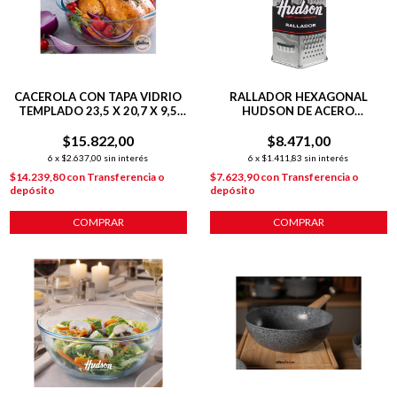
CACEROLA CON TAPA VIDRIO
RALLADOR HEXAGONAL
TEMPLADO 23,5 X 20,7 X 9,5
HUDSON DE ACERO
CM TRASLÚCIDO
INOXIDABLE 6 CARAS 20 CM
$15.822,00
$8.471,00
6
x
$2.637,00
sin interés
6
x
$1.411,83
sin interés
$14.239,80
con
Transferencia o
$7.623,90
con
Transferencia o
depósito
depósito
COMPRAR
COMPRAR