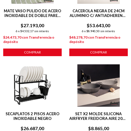
MATE VASO PULIDO DE ACERO
CACEROLA NEGRA DE 24CM
INOXIDABLE DE DOBLE PARED
ALUMINIO C/ ANTIADHERENTE
140 ML C/ BOMBILLA
DAILY
$27.193,00
$53.643,00
6
x
$4.532,17
sin interés
6
x
$8.940,50
sin interés
$24.473,70
con
Transferencia o
$48.278,70
con
Transferencia o
depósito
depósito
COMPRAR
COMPRAR
SECAPLATOS 2 PISOS ACERO
SET X2 MOLDE SILICONA
INOXIDABLE NEGRO
AIRFRYER FREIDORA AIRE 20X6
CM REDONDA
$26.687,00
$8.865,00