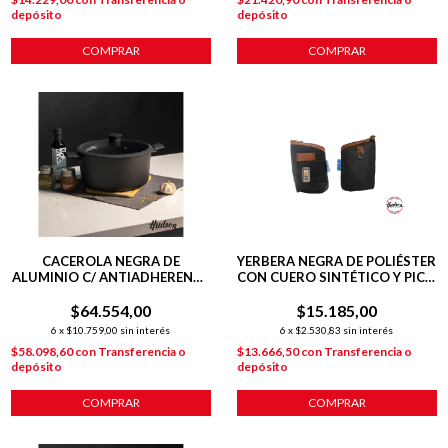
depósito
depósito
COMPRAR
COMPRAR
CACEROLA NEGRA DE
YERBERA NEGRA DE POLIÉSTER
ALUMINIO C/ ANTIADHERENTE
CON CUERO SINTÉTICO Y PICO
28 CM DAILY
VERTEDOR
$64.554,00
$15.185,00
6
x
$10.759,00
sin interés
6
x
$2.530,83
sin interés
$58.098,60
con
Transferencia o
$13.666,50
con
Transferencia o
depósito
depósito
COMPRAR
COMPRAR