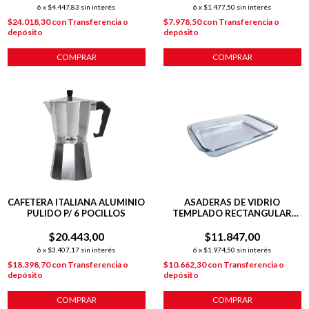
6
x
$4.447,83
sin interés
6
x
$1.477,50
sin interés
$24.018,30
con
Transferencia o
$7.978,50
con
Transferencia o
depósito
depósito
COMPRAR
COMPRAR
CAFETERA ITALIANA ALUMINIO
ASADERAS DE VIDRIO
PULIDO P/ 6 POCILLOS
TEMPLADO RECTANGULAR
VT01 29.5 CM
$20.443,00
$11.847,00
6
x
$3.407,17
sin interés
6
x
$1.974,50
sin interés
$18.398,70
con
Transferencia o
$10.662,30
con
Transferencia o
depósito
depósito
COMPRAR
COMPRAR