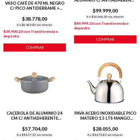
ALUMINIO C/ ANTIADHERENTE
VASO CAFÉ DE 470 ML NEGRO
INDUCCION 5 PIEZAS
C/ PICO ANTIDERRAME +
$99.999,00
INTERIOR PULIDO + TAPA
6
x
$16.666,50
sin interés
$38.778,00
HERMÉTICA
$89.999,10
con
Transferencia o
6
x
$6.463,00
sin interés
depósito
$34.900,20
con
Transferencia o
depósito
COMPRAR
COMPRAR
CACEROLA DE ALUMINIO 24
PAVA ACERO INOXIDABLE PICO
CM C/ ANTIADHERENTE
MATERO 1.5 LTS MANGO
GRANITO
MADERA
$57.704,00
$28.055,00
6
x
$9.617,33
sin interés
6
x
$4.675,83
sin interés