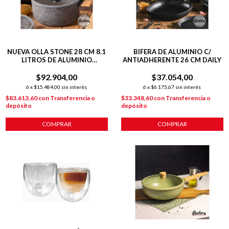
NUEVA OLLA STONE 28 CM 8.1
BIFERA DE ALUMINIO C/
LITROS DE ALUMINIO
ANTIADHERENTE 26 CM DAILY
FORJADO C/ ANTIADHERENTE
$92.904,00
$37.054,00
6
x
$15.484,00
sin interés
6
x
$6.175,67
sin interés
$83.613,60
con
Transferencia o
$33.348,60
con
Transferencia o
depósito
depósito
COMPRAR
COMPRAR