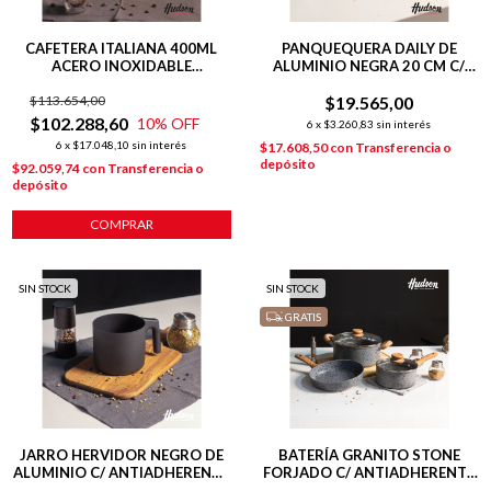
CAFETERA ITALIANA 400ML
PANQUEQUERA DAILY DE
ACERO INOXIDABLE
ALUMINIO NEGRA 20 CM C/
HARMONY INDUCCIÓN
ANTIADHERENTE
$113.654,00
$19.565,00
$102.288,60
10
% OFF
6
x
$3.260,83
sin interés
6
x
$17.048,10
sin interés
$17.608,50
con
Transferencia o
depósito
$92.059,74
con
Transferencia o
depósito
COMPRAR
SIN STOCK
SIN STOCK
GRATIS
JARRO HERVIDOR NEGRO DE
BATERÍA GRANITO STONE
ALUMINIO C/ ANTIADHERENTE
FORJADO C/ ANTIADHERENTE
11CM DAILY
5 PIEZAS GRISES