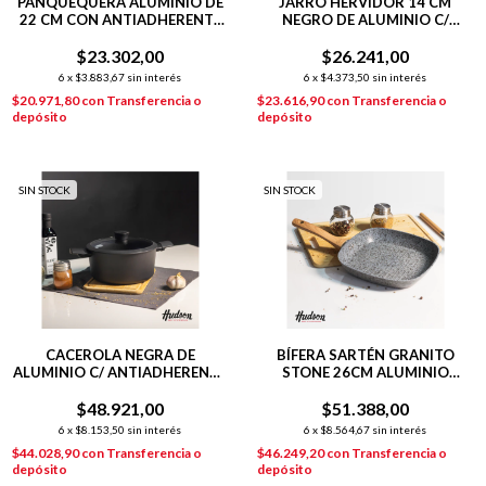
PANQUEQUERA ALUMINIO DE
JARRO HERVIDOR 14 CM
22 CM CON ANTIADHERENTE
NEGRO DE ALUMINIO C/
LÍNEA OLIVE
ANTIADHERENTE DAILY
$23.302,00
$26.241,00
6
x
$3.883,67
sin interés
6
x
$4.373,50
sin interés
$20.971,80
con
Transferencia o
$23.616,90
con
Transferencia o
depósito
depósito
SIN STOCK
SIN STOCK
CACEROLA NEGRA DE
BÍFERA SARTÉN GRANITO
ALUMINIO C/ ANTIADHERENTE
STONE 26CM ALUMINIO
22 CM DAILY
FORJADO P/INDUCCIÓN
$48.921,00
$51.388,00
6
x
$8.153,50
sin interés
6
x
$8.564,67
sin interés
$44.028,90
con
Transferencia o
$46.249,20
con
Transferencia o
depósito
depósito