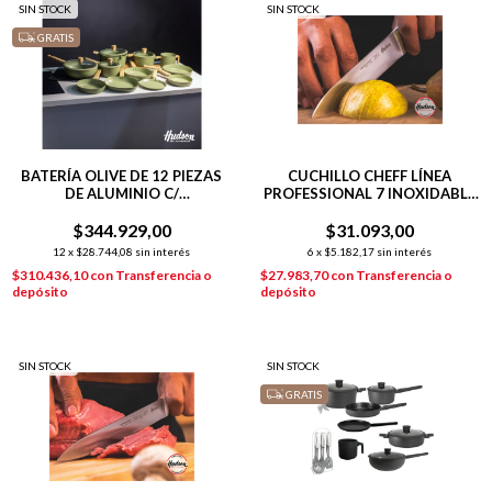
SIN STOCK
SIN STOCK
GRATIS
BATERÍA OLIVE DE 12 PIEZAS
CUCHILLO CHEFF LÍNEA
DE ALUMINIO C/
PROFESSIONAL 7 INOXIDABLE
ANTIADHERENTE
+ TABLA DE MADERA 33X23
$344.929,00
$31.093,00
12
x
$28.744,08
sin interés
6
x
$5.182,17
sin interés
$310.436,10
con
Transferencia o
$27.983,70
con
Transferencia o
depósito
depósito
SIN STOCK
SIN STOCK
GRATIS