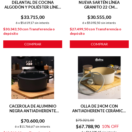
DELANTAL DE COCINA
NUEVA SARTÉN LÍNEA
ALGODÓN Y POLIÉSTER LÍNEA
GRANITO 22 CM
FRIENDS BLANCO
C/ANTIADHERENTE GRIS
$33.715,00
$30.555,00
6
x
$5.619,17
sin interés
6
x
$5.092,50
sin interés
$30.343,50
con
Transferencia o
$27.499,50
con
Transferencia o
depósito
depósito
COMPRAR
CACEROLA DE ALUMINIO
OLLA DE 24CM CON
NEGRA ANTIADHERENTE
ANTIADHERENTE CERÁMICO
TOTAL BLACK 24 CM COLOR
LÍNEA HARMONY PARA
$70.600,00
NEGRO
$75.321,00
INDUCCIÓN
$67.788,90
10
% OFF
6
x
$11.766,67
sin interés