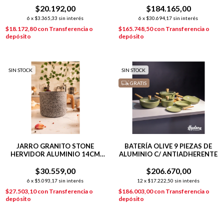
$20.192,00
$184.165,00
6
x
$3.365,33
sin interés
6
x
$30.694,17
sin interés
$18.172,80
con
Transferencia o
$165.748,50
con
Transferencia o
depósito
depósito
SIN STOCK
SIN STOCK
GRATIS
JARRO GRANITO STONE
BATERÍA OLIVE 9 PIEZAS DE
HERVIDOR ALUMINIO 14CM
ALUMINIO C/ ANTIADHERENTE
INDUCCIÓN GRIS
$30.559,00
$206.670,00
6
x
$5.093,17
sin interés
12
x
$17.222,50
sin interés
$27.503,10
con
Transferencia o
$186.003,00
con
Transferencia o
depósito
depósito