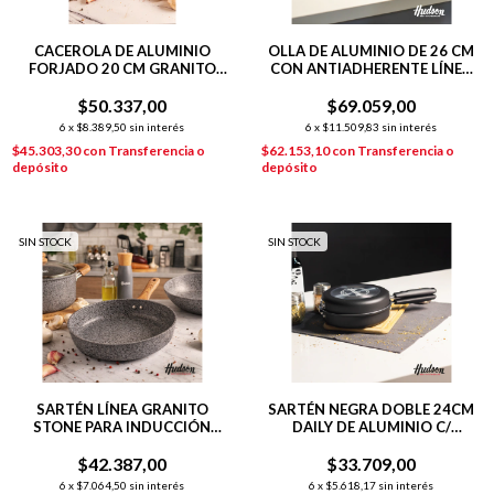
CACEROLA DE ALUMINIO
OLLA DE ALUMINIO DE 26 CM
FORJADO 20 CM GRANITO
CON ANTIADHERENTE LÍNEA
STONE
OLIVE 5.5 L
$50.337,00
$69.059,00
6
x
$8.389,50
sin interés
6
x
$11.509,83
sin interés
$45.303,30
con
Transferencia o
$62.153,10
con
Transferencia o
depósito
depósito
SIN STOCK
SIN STOCK
SARTÉN LÍNEA GRANITO
SARTÉN NEGRA DOBLE 24CM
STONE PARA INDUCCIÓN
DAILY DE ALUMINIO C/
24CM
ANTIADHERENTE
$42.387,00
$33.709,00
6
x
$7.064,50
sin interés
6
x
$5.618,17
sin interés