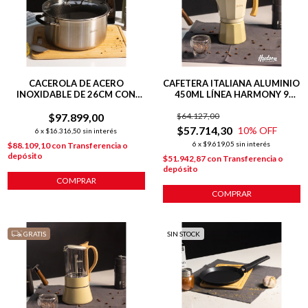
CACEROLA DE ACERO
CAFETERA ITALIANA ALUMINIO
INOXIDABLE DE 26CM CON
450ML LÍNEA HARMONY 9
ANTIADHERENTE
POCILLOS
$97.899,00
$64.127,00
$57.714,30
10
% OFF
6
x
$16.316,50
sin interés
6
x
$9.619,05
sin interés
$88.109,10
con
Transferencia o
depósito
$51.942,87
con
Transferencia o
depósito
COMPRAR
COMPRAR
GRATIS
SIN STOCK