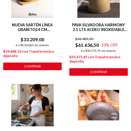
NUEVA SARTÉN LÍNEA
PAVA SILVADORA HARMONY
GRANITO24 CM
2.5 LTS ACERO INOXIDABLE
C/ANTIADHERENTE GRIS
INDUCCION
$33.209,00
$68.485,00
$61.636,50
10
% OFF
6
x
$5.534,83
sin interés
6
x
$10.272,75
sin interés
$29.888,10
con
Transferencia o
depósito
$55.472,85
con
Transferencia o
depósito
COMPRAR
COMPRAR