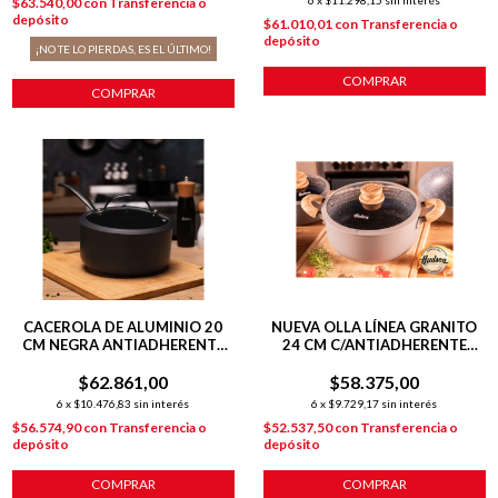
6
x
$11.298,15
sin interés
$63.540,00
con
Transferencia o
depósito
$61.010,01
con
Transferencia o
depósito
¡NO TE LO PIERDAS, ES EL ÚLTIMO!
COMPRAR
COMPRAR
CACEROLA DE ALUMINIO 20
NUEVA OLLA LÍNEA GRANITO
CM NEGRA ANTIADHERENTE
24 CM C/ANTIADHERENTE
TOTAL BLACK
GRIS
$62.861,00
$58.375,00
6
x
$10.476,83
sin interés
6
x
$9.729,17
sin interés
$56.574,90
con
Transferencia o
$52.537,50
con
Transferencia o
depósito
depósito
COMPRAR
COMPRAR