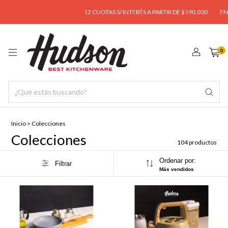
12 CUOTAS S/ INTERÉS A PARTIR DE $190.000
ENVÍO GRATIS 
0
Inicio
>
Colecciones
Colecciones
104 productos
Ordenar por:
Filtrar
Más vendidos