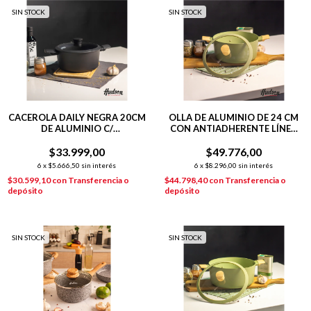
SIN STOCK
SIN STOCK
CACEROLA DAILY NEGRA 20CM
OLLA DE ALUMINIO DE 24 CM
DE ALUMINIO C/
CON ANTIADHERENTE LÍNEA
ANTIADHERENTE
OLIVE 4.2 L
$33.999,00
$49.776,00
6
x
$5.666,50
sin interés
6
x
$8.296,00
sin interés
$30.599,10
con
Transferencia o
$44.798,40
con
Transferencia o
depósito
depósito
SIN STOCK
SIN STOCK