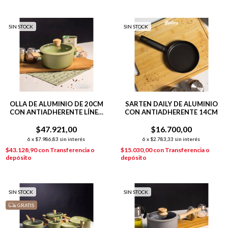
SIN STOCK
SIN STOCK
OLLA DE ALUMINIO DE 20CM
SARTEN DAILY DE ALUMINIO
CON ANTIADHERENTE LÍNEA
CON ANTIADHERENTE 14CM
OLIVE 2.4 L
$47.921,00
$16.700,00
6
x
$7.986,83
sin interés
6
x
$2.783,33
sin interés
$43.128,90
con
Transferencia o
$15.030,00
con
Transferencia o
depósito
depósito
SIN STOCK
SIN STOCK
GRATIS