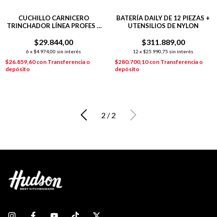
CUCHILLO CARNICERO
BATERÍA DAILY DE 12 PIEZAS +
TRINCHADOR LÍNEA PROFES +
UTENSILIOS DE NYLON
TABLA DE MADERA 33X23 CM
$29.844,00
$311.889,00
6
x
$4.974,00
sin interés
12
x
$25.990,75
sin interés
$26.859,60
con
Transferencia o
$280.700,10
con
Transferencia o
depósito
depósito
2
/
2