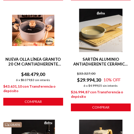
NUEVA OLLA LÍNEA GRANITO
SARTÉN ALUMINIO
20 CM C/ANTIADHERENTE
ANTIADHERENTE CERÁMICO
GRIS
20 CM LÍNEA HARMONY
$48.479,00
$33.327,00
$29.994,30
10
% OFF
6
x
$8.079,83
sin interés
6
x
$4.999,05
sin interés
$43.631,10
con
Transferencia o
depósito
$26.994,87
con
Transferencia o
depósito
COMPRAR
COMPRAR
GRATIS