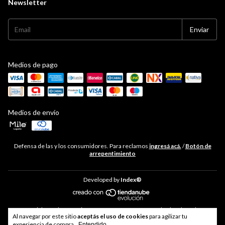
Newsletter
Medios de pago
Medios de envío
Defensa de las y los consumidores. Para reclamos
ingresá acá.
/
Botón de
arrepentimiento
Developed by
Index®
Copyright Hudson Cocina - 33711468469 - 2026. Todos los derechos
Al navegar por este sitio
aceptás el uso de cookies
para agilizar tu
reservados.
experiencia de compra.
Entendido