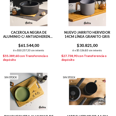
CACEROLA NEGRA DE
NUEVO JARRITO HERVIDOR
ALUMINIO C/ ANTIADHERENTE
14CM LÍNEA GRANITO GRIS
26 CM DAILY
$61.544,00
$30.821,00
6
x
$10.257,33
sin interés
6
x
$5.136,83
sin interés
$55.389,60
con
Transferencia o
$27.738,90
con
Transferencia o
depósito
depósito
SIN STOCK
SIN STOCK