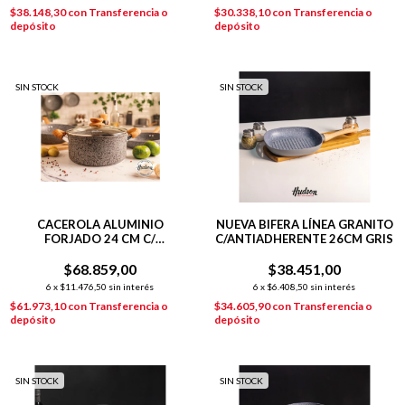
$38.148,30
con
Transferencia o
$30.338,10
con
Transferencia o
depósito
depósito
SIN STOCK
SIN STOCK
CACEROLA ALUMINIO
NUEVA BIFERA LÍNEA GRANITO
FORJADO 24 CM C/
C/ANTIADHERENTE 26CM GRIS
ANTIADHERENTE GRANITO
$68.859,00
STONE
$38.451,00
6
x
$11.476,50
sin interés
6
x
$6.408,50
sin interés
$61.973,10
con
Transferencia o
$34.605,90
con
Transferencia o
depósito
depósito
SIN STOCK
SIN STOCK