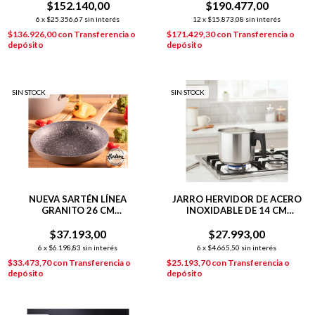
$152.140,00
$190.477,00
6
x
$25.356,67
sin interés
12
x
$15.873,08
sin interés
$136.926,00
con
Transferencia o
$171.429,30
con
Transferencia o
depósito
depósito
SIN STOCK
SIN STOCK
NUEVA SARTÉN LÍNEA
JARRO HERVIDOR DE ACERO
GRANITO 26 CM
INOXIDABLE DE 14 CM
C/ANTIADHERENTE GRIS
HUDSON PLATEADO
$37.193,00
$27.993,00
6
x
$6.198,83
sin interés
6
x
$4.665,50
sin interés
$33.473,70
con
Transferencia o
$25.193,70
con
Transferencia o
depósito
depósito