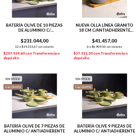
BATERÍA OLIVE DE 10 PIEZAS
NUEVA OLLA LÍNEA GRANITO
DE ALUMINIO C/
18 CM C/ANTIADHERENTE
ANTIADHERENTE
GRIS
$231.044,00
$41.457,00
12
x
$19.253,67
sin interés
6
x
$6.909,50
sin interés
$207.939,60
con
Transferencia o
$37.311,30
con
Transferencia o
depósito
depósito
SIN STOCK
SIN STOCK
GRATIS
GRATIS
BATERÍA OLIVE DE 7 PIEZAS DE
BATERÍA OLIVE 9 PIEZAS DE
ALUMINIO C/ ANTIADHERENTE
ALUMINIO C/ ANTIADHERENTE