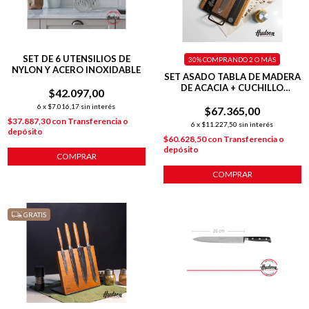
SET DE 6 UTENSILIOS DE
30%
COMPRANDO 2 O MÁS
NYLON Y ACERO INOXIDABLE
SET ASADO TABLA DE MADERA
DE ACACIA + CUCHILLO
$42.097,00
PROFESIONAL CHEF 7"
6
x
$7.016,17
sin interés
$67.365,00
$37.887,30
con
Transferencia o
6
x
$11.227,50
sin interés
depósito
$60.628,50
con
Transferencia o
depósito
COMPRAR
COMPRAR
GRATIS