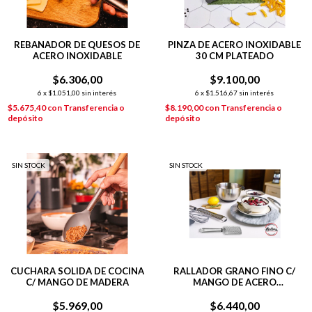
REBANADOR DE QUESOS DE
PINZA DE ACERO INOXIDABLE
ACERO INOXIDABLE
30 CM PLATEADO
$6.306,00
$9.100,00
6
x
$1.051,00
sin interés
6
x
$1.516,67
sin interés
$5.675,40
con
Transferencia o
$8.190,00
con
Transferencia o
depósito
depósito
SIN STOCK
SIN STOCK
CUCHARA SOLIDA DE COCINA
RALLADOR GRANO FINO C/
C/ MANGO DE MADERA
MANGO DE ACERO
INOXIDABLE
$5.969,00
$6.440,00