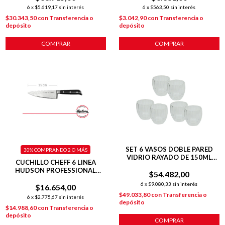
6
x
$5.619,17
sin interés
6
x
$563,50
sin interés
$30.343,50
con
Transferencia o
$3.042,90
con
Transferencia o
depósito
depósito
COMPRAR
SET 6 VASOS DOBLE PARED
30%
COMPRANDO 2 O MÁS
VIDRIO RAYADO DE 150ML
CUCHILLO CHEFF 6 LINEA
HUDSON
HUDSON PROFESSIONAL
$54.482,00
COLOR PLATEADO
6
x
$9.080,33
sin interés
$16.654,00
$49.033,80
con
Transferencia o
6
x
$2.775,67
sin interés
depósito
$14.988,60
con
Transferencia o
depósito
COMPRAR