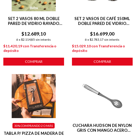
SET 2 VASOS 80 ML DOBLE
SET 2 VASOS DE CAFÉ 150ML
PARED DE VIDRIO RAYADO
DOBLE PARED DE VIDRIO
CAFÉ
RAYADO
$12.689,10
$16.699,00
6
x
$2.114,85
sin interés
6
x
$2.783,17
sin interés
$11.420,19
con
Transferencia o
$15.029,10
con
Transferencia o
depósito
depósito
COMPRAR
COMPRAR
CUCHARA HUDSON DE NYLON
30%
COMPRANDO 2 O MÁS
GRIS CON MANGO ACERO
TABLA P/ PIZZA DE MADERA DE
INOXIDABLE