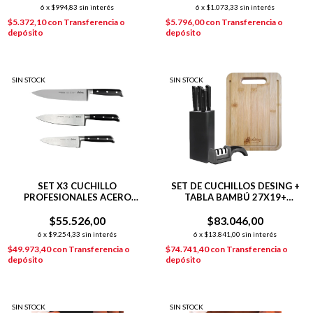
6
x
$994,83
sin interés
6
x
$1.073,33
sin interés
$5.372,10
con
Transferencia o
$5.796,00
con
Transferencia o
depósito
depósito
SIN STOCK
SIN STOCK
SET X3 CUCHILLO
SET DE CUCHILLOS DESING +
PROFESIONALES ACERO
TABLA BAMBÚ 27X19+
INOXIDABLE 20 + 18 + 15 CM
AFILADOR HUDSON
$55.526,00
$83.046,00
6
x
$9.254,33
sin interés
6
x
$13.841,00
sin interés
$49.973,40
con
Transferencia o
$74.741,40
con
Transferencia o
depósito
depósito
SIN STOCK
SIN STOCK