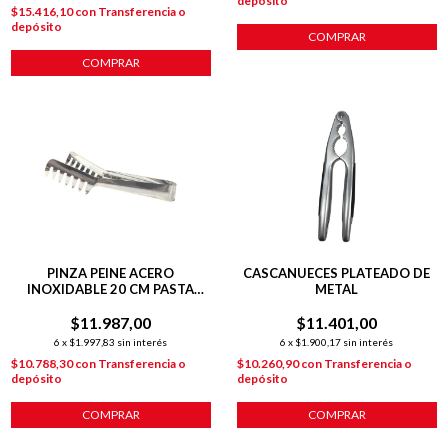
depósito
$15.416,10
con
Transferencia o
depósito
COMPRAR
COMPRAR
PINZA PEINE ACERO
CASCANUECES PLATEADO DE
INOXIDABLE 20 CM PASTA
METAL
ENSALADA PLATEADO
$11.987,00
$11.401,00
6
x
$1.997,83
sin interés
6
x
$1.900,17
sin interés
$10.788,30
con
Transferencia o
$10.260,90
con
Transferencia o
depósito
depósito
COMPRAR
COMPRAR