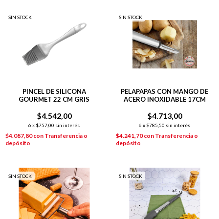
SIN STOCK
SIN STOCK
PINCEL DE SILICONA
PELAPAPAS CON MANGO DE
GOURMET 22 CM GRIS
ACERO INOXIDABLE 17CM
$4.542,00
$4.713,00
6
x
$757,00
sin interés
6
x
$785,50
sin interés
$4.087,80
con
Transferencia o
$4.241,70
con
Transferencia o
depósito
depósito
SIN STOCK
SIN STOCK