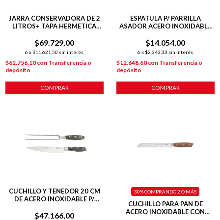
JARRA CONSERVADORA DE 2
ESPATULA P/ PARRILLA
LITROS+ TAPA HERMETICA
ASADOR ACERO INOXIDABLE
ACERO COLOR CREMA
44 CM
$69.729,00
$14.054,00
6
x
$11.621,50
sin interés
6
x
$2.342,33
sin interés
$62.756,10
con
Transferencia o
$12.648,60
con
Transferencia o
depósito
depósito
COMPRAR
COMPRAR
CUCHILLO Y TENEDOR 20 CM
30%
COMPRANDO 2 O MÁS
DE ACERO INOXIDABLE P/
CUCHILLO PARA PAN DE
PARRILLA
ACERO INOXIDABLE CON
$47.166,00
MANGO DE MADERA