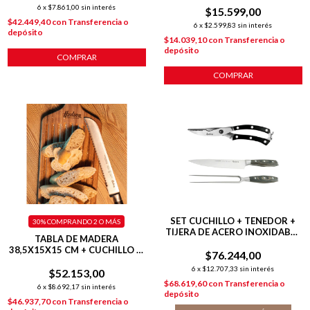
6
x
$7.861,00
sin interés
$15.599,00
$42.449,40
con
Transferencia o
6
x
$2.599,83
sin interés
depósito
$14.039,10
con
Transferencia o
depósito
COMPRAR
COMPRAR
SET CUCHILLO + TENEDOR +
30%
COMPRANDO 2 O MÁS
TIJERA DE ACERO INOXIDABLE
TABLA DE MADERA
P/ PARRILLA
38,5X15X15 CM + CUCHILLO 8¨
$76.244,00
DE PAN LÍNEA PROFESIONAL
6
x
$12.707,33
sin interés
$52.153,00
$68.619,60
con
Transferencia o
6
x
$8.692,17
sin interés
depósito
$46.937,70
con
Transferencia o