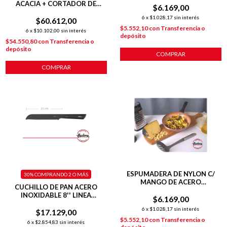
ACACIA + CORTADOR DE
$6.169,00
PIZZA DE ACERO INOXIDABLE
6
x
$1.028,17
sin interés
$60.612,00
$5.552,10
con
Transferencia o
6
x
$10.102,00
sin interés
depósito
$54.550,80
con
Transferencia o
depósito
COMPRAR
COMPRAR
ESPUMADERA DE NYLON C/
30%
COMPRANDO 2 O MÁS
MANGO DE ACERO
CUCHILLO DE PAN ACERO
INOXIDABLE
INOXIDABLE 8'' LINEA
$6.169,00
HUDSON DESIGN
6
x
$1.028,17
sin interés
$17.129,00
$5.552,10
con
Transferencia o
6
x
$2.854,83
sin interés