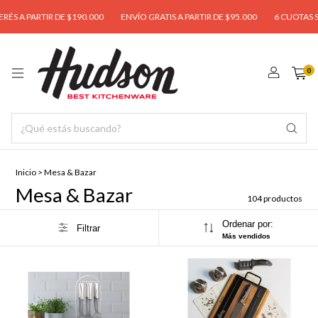
TIR DE $190.000
ENVÍO GRATIS A PARTIR DE $95.000
6 CUOTAS S/ INTERÉS 
0
Inicio
>
Mesa & Bazar
Mesa & Bazar
104 productos
Ordenar por:
Filtrar
Más vendidos