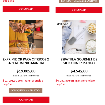
depósito
¡NO TE LO PIERDAS, ES EL ÚLTIMO!
COMPRAR
COMPRAR
SIN STOCK
EXPRIMIDOR PARA CÍTRICOS 2
ESPATULA GOURMET DE
EN 1 ALUMINIO MANUAL
SILICONA C/ MANGO
COLGANTE
$19.005,00
$4.542,00
6
x
$3.167,50
sin interés
6
x
$757,00
sin interés
$17.104,50
con
Transferencia o
$4.087,80
con
Transferencia o
depósito
depósito
¡SOLO QUEDAN
4
EN STOCK!