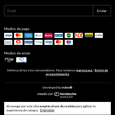
Medios de pago
Medios de envío
Defensa de las y los consumidores. Para reclamos
ingresá acá.
/
Botón de
arrepentimiento
Developed by
Index®
Copyright Hudson Cocina - 33711468469 - 2026. Todos los derechos
Al navegar por este sitio
aceptás el uso de cookies
para agilizar tu
reservados.
experiencia de compra.
Entendido