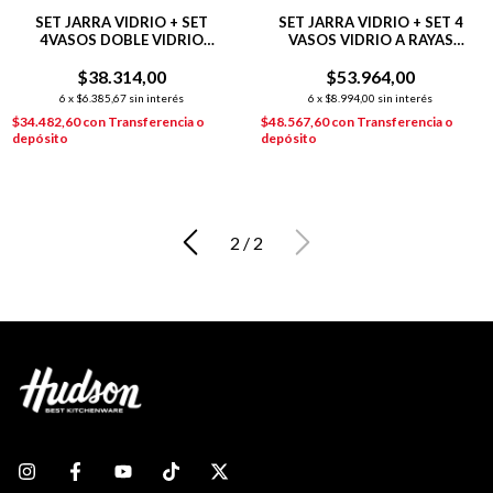
SET JARRA VIDRIO + SET
SET JARRA VIDRIO + SET 4
4VASOS DOBLE VIDRIO
VASOS VIDRIO A RAYAS
HUDSON OFICIAL
HUDSON COLOR
$38.314,00
TRANSPARENTE
$53.964,00
6
x
$6.385,67
sin interés
6
x
$8.994,00
sin interés
$34.482,60
con
Transferencia o
$48.567,60
con
Transferencia o
depósito
depósito
2
/
2