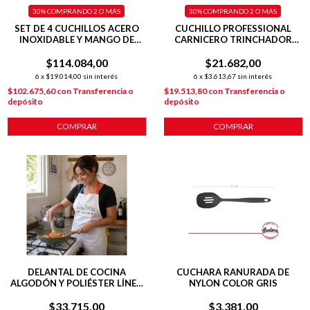
30%
COMPRANDO 2 O MÁS
30%
COMPRANDO 2 O MÁS
SET DE 4 CUCHILLOS ACERO
CUCHILLO PROFESSIONAL
INOXIDABLE Y MANGO DE
CARNICERO TRINCHADOR
MADERA CON TACO
PLATEADO
$114.084,00
MAGNÉTICO
$21.682,00
6
x
$19.014,00
sin interés
6
x
$3.613,67
sin interés
$102.675,60
con
Transferencia o
$19.513,80
con
Transferencia o
depósito
depósito
COMPRAR
COMPRAR
DELANTAL DE COCINA
CUCHARA RANURADA DE
ALGODÓN Y POLIÉSTER LÍNEA
NYLON COLOR GRIS
FRIENDS BLANCO
$33.715,00
$3.381,00