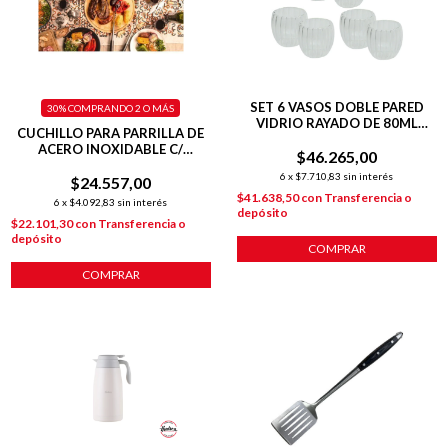
SET 6 VASOS DOBLE PARED
30%
COMPRANDO 2 O MÁS
VIDRIO RAYADO DE 80ML
CUCHILLO PARA PARRILLA DE
HUDSON
ACERO INOXIDABLE C/
$46.265,00
ANTIADHERENTE
6
x
$7.710,83
sin interés
$24.557,00
$41.638,50
con
Transferencia o
6
x
$4.092,83
sin interés
depósito
$22.101,30
con
Transferencia o
depósito
COMPRAR
COMPRAR