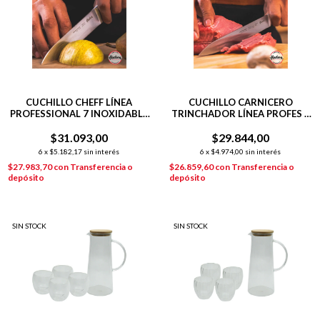
CUCHILLO CHEFF LÍNEA
CUCHILLO CARNICERO
PROFESSIONAL 7 INOXIDABLE
TRINCHADOR LÍNEA PROFES +
+ TABLA DE MADERA 33X23
TABLA DE MADERA 33X23 CM
$31.093,00
$29.844,00
6
x
$5.182,17
sin interés
6
x
$4.974,00
sin interés
$27.983,70
con
Transferencia o
$26.859,60
con
Transferencia o
depósito
depósito
SIN STOCK
SIN STOCK