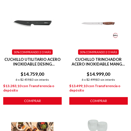
30%
COMPRANDO 2 O MÁS
30%
COMPRANDO 2 O MÁS
CUCHILLO UTILITARIO ACERO
CUCHILLO TRINCHADOR
INOXIDABLE DESING
ACERO INOXIDABLE MANGO
PLATEADO
MADERA
$14.759,00
$14.999,00
6
x
$2.459,83
sin interés
6
x
$2.499,83
sin interés
$13.283,10
con
Transferencia o
$13.499,10
con
Transferencia o
depósito
depósito
COMPRAR
COMPRAR