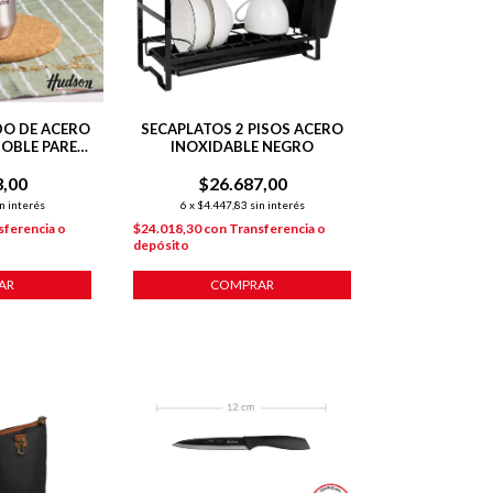
DO DE ACERO
SECAPLATOS 2 PISOS ACERO
DOBLE PARED
INOXIDABLE NEGRO
OMBILLA
3,00
$26.687,00
n interés
6
x
$4.447,83
sin interés
sferencia o
$24.018,30
con
Transferencia o
depósito
AR
COMPRAR