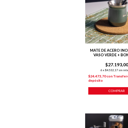
MATE DE ACERO INO
VASO VERDE + BO
$27.193,0
6
x
$4.532,17
sin int
$24.473,70
con
Transfer
depósito