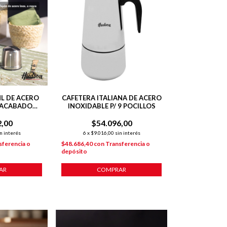
L DE ACERO
CAFETERA ITALIANA DE ACERO
 ACABADO
INOXIDABLE P/ 9 POCILLOS
DO
2,00
$54.096,00
n interés
6
x
$9.016,00
sin interés
sferencia o
$48.686,40
con
Transferencia o
depósito
AR
COMPRAR