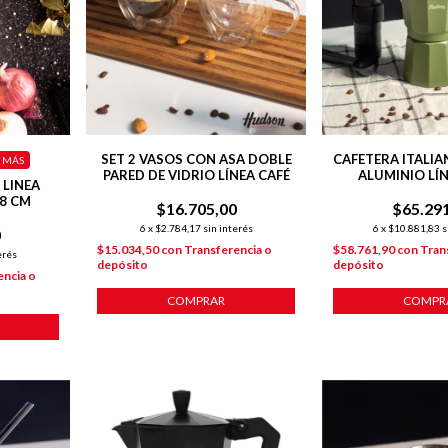
SET 2 VASOS CON ASA DOBLE
CAFETERA ITALIA
 MÁS
PARED DE VIDRIO LÍNEA CAFÉ
ALUMINIO LÍN
 LINEA
8 CM
$16.705,00
$65.29
6
x
$2.784,17
sin interés
6
x
$10.881,83
s
0
$15.034,50
con
Transferencia o
$58.761,90
con
Tran
erés
depósito
depósito
encia o
COMPRAR
COMPR