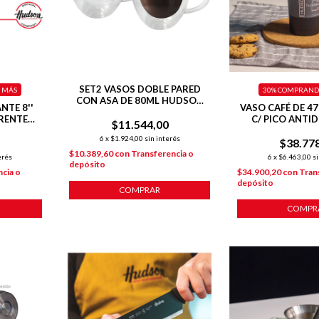
SET2 VASOS DOBLE PARED
 MÁS
30%
COMPRANDO
CON ASA DE 80ML HUDSON
NTE 8''
VASO CAFÉ DE 4
OFICIAL
RENTE
C/ PICO ANTI
$11.544,00
INTERIOR PULI
6
x
$1.924,00
sin interés
$38.77
HERMÉT
$10.389,60
con
Transferencia o
erés
6
x
$6.463,00
si
depósito
cia o
$34.900,20
con
Tran
depósito
COMPRAR
COMPR