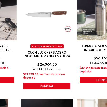
NA DE
TERMO DE 500 M
30%
COMPRANDO 2 O MÁS
OCILLOS
INOXIDABLE Y
CUCHILLO CHEF 8 ACERO
LACK
PULI
INOXIDABLE MANGO MADERA
0
$36.16
erés
6
x
$6.027,00
si
$26.904,00
encia o
$32.545,80
con
Tran
6
x
$4.484,00
sin interés
depósito
$24.213,60
con
Transferencia o
depósito
COMPR
COMPRAR