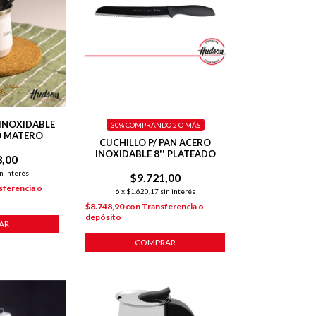
INOXIDABLE
30%
COMPRANDO 2 O MÁS
O MATERO
CUCHILLO P/ PAN ACERO
INOXIDABLE 8'' PLATEADO
8,00
n interés
$9.721,00
sferencia o
6
x
$1.620,17
sin interés
$8.748,90
con
Transferencia o
depósito
COMPRAR