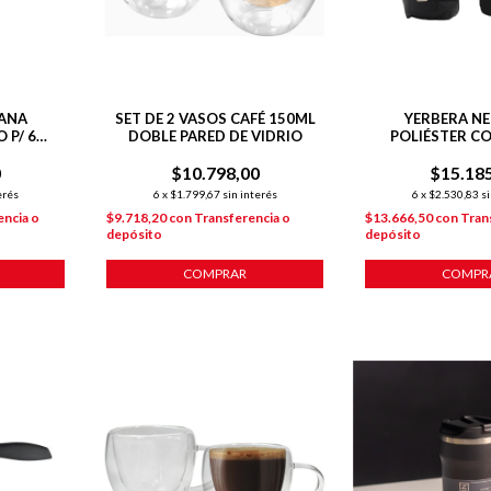
IANA
SET DE 2 VASOS CAFÉ 150ML
YERBERA NE
 P/ 6
DOBLE PARED DE VIDRIO
POLIÉSTER C
SINTÉTICO Y PI
0
$10.798,00
$15.18
erés
6
x
$1.799,67
sin interés
6
x
$2.530,83
si
encia o
$9.718,20
con
Transferencia o
$13.666,50
con
Tran
depósito
depósito
COMPRAR
COMPR