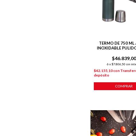
TERMO DE 750 ML
INOXIDABLE PULID
$46.839,0
6
x
$7.806,50
sin int
$42.155,10
con
Transfer
depósito
COMPRAR