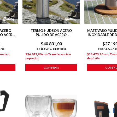
 ACERO
TERMO HUDSON ACERO
MATE VASO PULI
DO ACERO
PULIDO DE ACERO
INOXIDABLE DE 
INOXIDABLE 500 ML
140 ML C/ B
0
$40.831,00
$27.19
erés
6
x
$6.805,17
sin interés
6
x
$4.532,17
si
encia o
$36.747,90
con
Transferencia o
$24.473,70
con
Tran
depósito
depósito
COMPRAR
COMPR