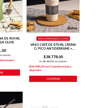
NA DE 450 ML
30%
COMPRANDO 2 O MÁS
EA OLIVE
VASO CAFÉ DE 470 ML CREMA
C/ PICO ANTIDERRAME +
1,00
INTERIOR PULIDO + TAPA
in interés
$38.778,00
HERMÉTICA
sferencia o
6
x
$6.463,00
sin interés
$34.900,20
con
Transferencia o
depósito
AR
COMPRAR