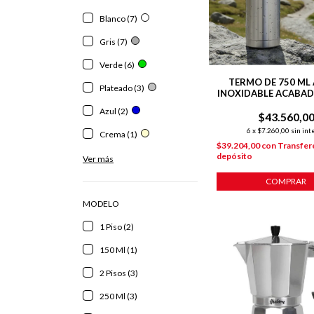
Blanco (7)
Gris (7)
Verde (6)
TERMO DE 750 ML
Plateado (3)
INOXIDABLE ACABA
PULIDO
Azul (2)
$43.560,0
6
x
$7.260,00
sin int
Crema (1)
$39.204,00
con
Transfer
depósito
Ver más
COMPRAR
MODELO
1 Piso (2)
150 Ml (1)
2 Pisos (3)
250 Ml (3)