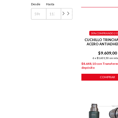
Desde
Hasta
30%
COMPRANDO 2 O
CUCHILLO TRINCHA
ACERO ANTIADHE
BASIC
$9.609,00
6
x
$1.601,50
sin int
$8.648,10
con
Transferen
depósito
COMPRAR