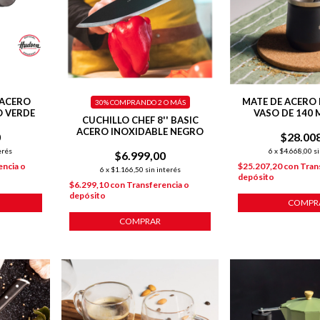
 ACERO
MATE DE ACERO 
30%
COMPRANDO 2 O MÁS
O VERDE
VASO DE 140 
CUCHILLO CHEF 8'' BASIC
ACERO INOXIDABLE NEGRO
0
$28.00
erés
6
x
$4.668,00
si
$6.999,00
encia o
$25.207,20
con
Tran
6
x
$1.166,50
sin interés
depósito
$6.299,10
con
Transferencia o
depósito
COMPR
COMPRAR