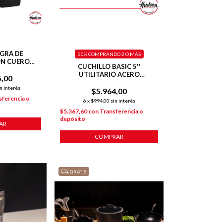
GRA DE
30%
COMPRANDO 2 O MÁS
ON CUERO
CUCHILLO BASIC 5''
CO VERTEDOR
UTILITARIO ACERO
5,00
INOXIDABLE
n interés
$5.964,00
sferencia o
6
x
$994,00
sin interés
$5.367,60
con
Transferencia o
depósito
AR
COMPRAR
GRATIS