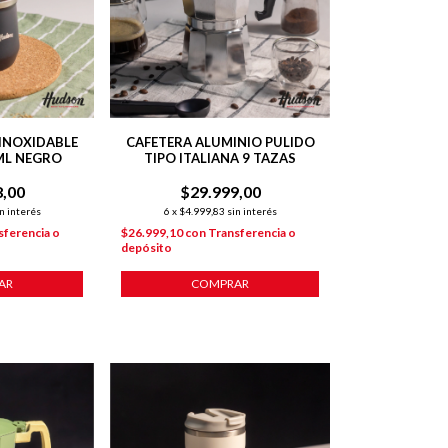
INOXIDABLE
CAFETERA ALUMINIO PULIDO
ML NEGRO
TIPO ITALIANA 9 TAZAS
8,00
$29.999,00
n interés
6
x
$4.999,83
sin interés
sferencia o
$26.999,10
con
Transferencia o
depósito
AR
COMPRAR