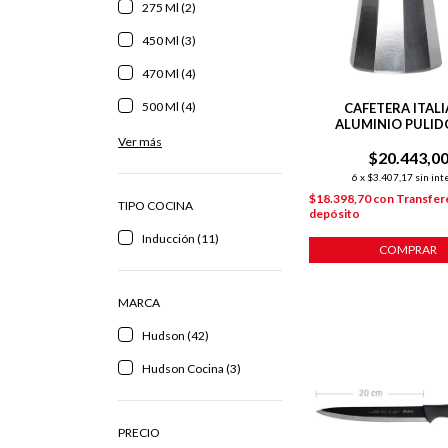
275 Ml (2)
450 Ml (3)
470 Ml (4)
500 Ml (4)
CAFETERA ITAL
ALUMINIO PULIDO
POCILLOS
Ver más
$20.443,0
6
x
$3.407,17
sin int
$18.398,70
con
Transfer
TIPO COCINA
depósito
Inducción (11)
COMPRAR
MARCA
Hudson (42)
Hudson Cocina (3)
PRECIO