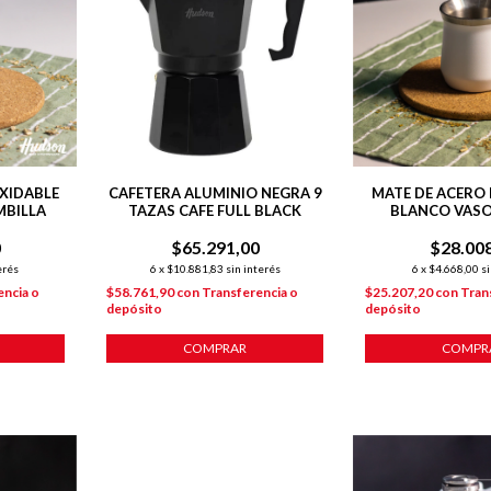
XIDABLE
CAFETERA ALUMINIO NEGRA 9
MATE DE ACERO 
MBILLA
TAZAS CAFE FULL BLACK
BLANCO VAS
0
$65.291,00
$28.00
erés
6
x
$10.881,83
sin interés
6
x
$4.668,00
si
encia o
$58.761,90
con
Transferencia o
$25.207,20
con
Tran
depósito
depósito
COMPRAR