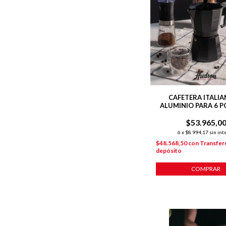
CAFETERA ITALIA
ALUMINIO PARA 6 P
LÍNEA TOTAL B
$53.965,0
6
x
$8.994,17
sin int
$48.568,50
con
Transfer
depósito
COMPRAR