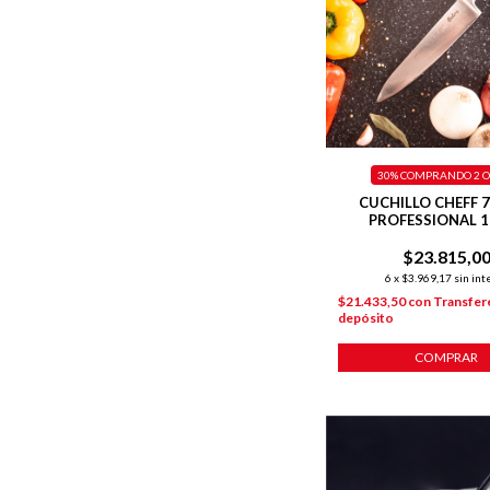
30%
COMPRANDO 2 O
CUCHILLO CHEFF 7
PROFESSIONAL 1
$23.815,0
6
x
$3.969,17
sin int
$21.433,50
con
Transfer
depósito
COMPRAR