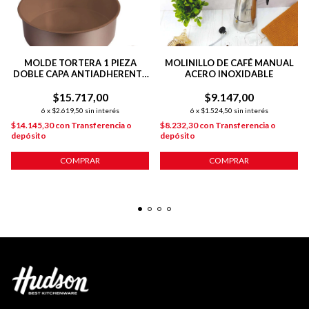
MOLDE TORTERA 1 PIEZA
MOLINILLO DE CAFÉ MANUAL
DOBLE CAPA ANTIADHERENTE
ACERO INOXIDABLE
24 CM COBRE
$15.717,00
$9.147,00
6
x
$2.619,50
sin interés
6
x
$1.524,50
sin interés
$14.145,30
con
Transferencia o
$8.232,30
con
Transferencia o
depósito
depósito
COMPRAR
COMPRAR