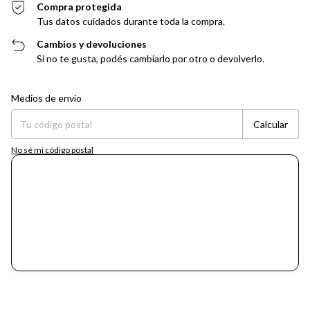
Compra protegida
Tus datos cuidados durante toda la compra.
Cambios y devoluciones
Si no te gusta, podés cambiarlo por otro o devolverlo.
Entregas para el CP:
Cambiar CP
Medios de envío
Calcular
No sé mi código postal