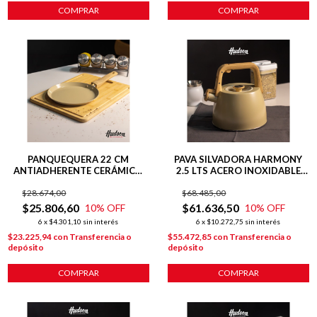
COMPRAR
COMPRAR
PANQUEQUERA 22 CM
PAVA SILVADORA HARMONY
ANTIADHERENTE CERÁMICO
2.5 LTS ACERO INOXIDABLE
HARMONY HUDSON
INDUCCION
$28.674,00
$68.485,00
$25.806,60
$61.636,50
10
% OFF
10
% OFF
6
x
$4.301,10
sin interés
6
x
$10.272,75
sin interés
$23.225,94
con
Transferencia o
$55.472,85
con
Transferencia o
depósito
depósito
COMPRAR
COMPRAR