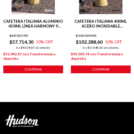
CAFETERA ITALIANA ALUMINIO
CAFETERA ITALIANA 400ML
450ML LÍNEA HARMONY 9
ACERO INOXIDABLE
POCILLOS
HARMONY INDUCCIÓN
$64.127,00
$113.654,00
$57.714,30
$102.288,60
10
% OFF
10
% OFF
6
x
$9.619,05
sin interés
6
x
$17.048,10
sin interés
$51.942,87
con
Transferencia o
$92.059,74
con
Transferencia o
depósito
depósito
COMPRAR
COMPRAR