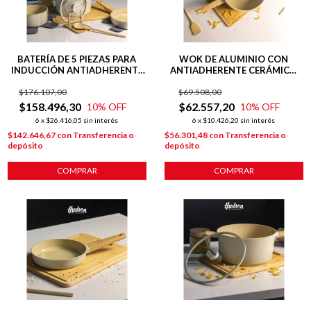
BATERÍA DE 5 PIEZAS PARA
WOK DE ALUMINIO CON
INDUCCIÓN ANTIADHERENTE
ANTIADHERENTE CERÁMICO
CERÁMICO LÍNEA HARMONY
28 CM LÍNEA HARMONY
$176.107,00
$69.508,00
$158.496,30
$62.557,20
10
% OFF
10
% OFF
6
x
$26.416,05
sin interés
6
x
$10.426,20
sin interés
$142.646,67
con
Transferencia o
$56.301,48
con
Transferencia o
depósito
depósito
COMPRAR
COMPRAR