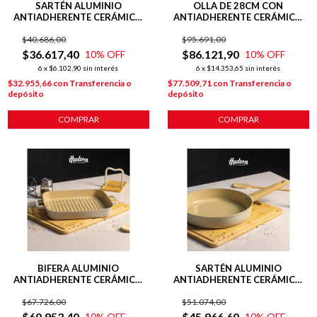
SARTÉN ALUMINIO
OLLA DE 28CM CON
ANTIADHERENTE CERÁMICO
ANTIADHERENTE CERÁMICO
24 CM HARMONY BEIGE
LÍNEA HARMONY INDUCCIÓN
$40.686,00
$95.691,00
$36.617,40
$86.121,90
10
% OFF
10
% OFF
6
x
$6.102,90
sin interés
6
x
$14.353,65
sin interés
$32.955,66
con
Transferencia o
$77.509,71
con
Transferencia o
depósito
depósito
COMPRAR
COMPRAR
BIFERA ALUMINIO
SARTÉN ALUMINIO
ANTIADHERENTE CERÁMICO
ANTIADHERENTE CERÁMICO
28CM LÍNEA HARMONY BEIGE
28 CM LÍNEA HARMONY
$67.726,00
$51.074,00
$60.953,40
$45.966,60
10
% OFF
10
% OFF