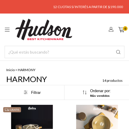
12 CUOTAS S/ INTERÉS A PARTIR DE $190.000
ENVÍ
0
Inicio
>
HARMONY
HARMONY
14 productos
Ordenar por:
Filtrar
Más vendidos
GRATIS