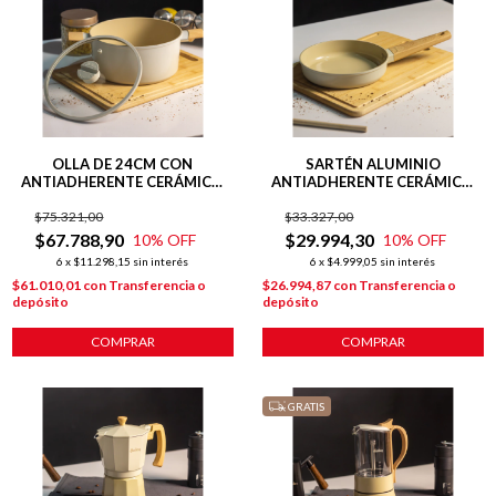
OLLA DE 24CM CON
SARTÉN ALUMINIO
ANTIADHERENTE CERÁMICO
ANTIADHERENTE CERÁMICO
LÍNEA HARMONY PARA
20 CM LÍNEA HARMONY
$75.321,00
INDUCCIÓN
$33.327,00
$67.788,90
$29.994,30
10
% OFF
10
% OFF
6
x
$11.298,15
sin interés
6
x
$4.999,05
sin interés
$61.010,01
con
Transferencia o
$26.994,87
con
Transferencia o
depósito
depósito
COMPRAR
COMPRAR
GRATIS