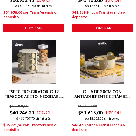
6
x
$10.158,90
sin interés
6
x
$7.661,10
sin interés
$54.858,06
con
Transferencia o
$41.369,94
con
Transferencia o
depósito
depósito
COMPRAR
COMPRAR
ESPECIERO GIRATORIO 12
OLLA DE 20CM CON
FRASCOS ACERO INOXIDABLE
ANTIADHERENTE CERÁMICO
LÍNEA HARMONY
LÍNEA HARMONY PARA
$44.718,00
$57.350,00
INDUCCIÓN
$40.246,20
$51.615,00
10
% OFF
10
% OFF
6
x
$6.707,70
sin interés
6
x
$8.602,50
sin interés
$36.221,58
con
Transferencia o
$46.453,50
con
Transferencia o
depósito
depósito